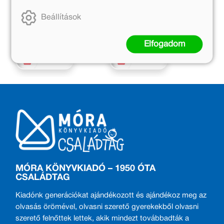
Eredeti ár:
Eredeti ár:
Beállítások
4 999 Ft
4 999 Ft
Kötött ár:
Kötött ár:
4 499 Ft
4 499 Ft
Elfogadom
Kosárba
Kosárba
MÓRA KÖNYVKIADÓ – 1950 ÓTA
CSALÁDTAG
Kiadónk generációkat ajándékozott és ajándékoz meg az
olvasás örömével, olvasni szerető gyerekekből olvasni
szerető felnőttek lettek, akik mindezt továbbadták a