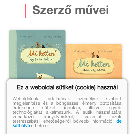
Szerző művei
Ez a weboldal sütiket (cookie) használ
Weboldalunk tartalmának személyre szabott
megjelenítése és a böngészési élmény biztosítása
érdekében sütiket (cookie), illetve egyéb
technológiákat alkalmazunk. A sütik használatára
Mi ketten
Mi ketten - Mesék a
vonatkozó irányelveinkről, valamint azok
szeretetről
testreszabási lehetőségeiről bővebb információ
ide
kattintva
érhető el.
Michael Engler
Michael Engler