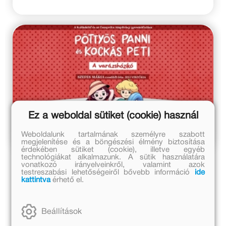
tele van dinoszauruszokkal. Itt találkoznak Rexszel, aki
már évek óta a sziget rabja, és ezalatt igazi szakértőjévé
vált a dínók világának. A vetítés végén azonban nem kell
elbúcsúznotok a kutyusoktól és a dínóktól: – a Móra Kiadó
kínálatában több könyv is megtalálható, amelyek játékos
módon hozzák közelebb kedvenc hőseitek utazásait.
Ez a weboldal sütiket (cookie) használ
Weboldalunk tartalmának személyre szabott
megjelenítése és a böngészési élmény biztosítása
érdekében sütiket (cookie), illetve egyéb
július 20.
technológiákat alkalmazunk. A sütik használatára
vonatkozó irányelveinkről, valamint azok
testreszabási lehetőségeiről bővebb információ
ide
Pöttyös Panni és Kockás Peti – A
kattintva
érhető el.
varázsházikó BEMUTATÓ
Beállítások
Kultkikötő, Balatonföldvár – 2026. júl. 22.,
szerda 10:30