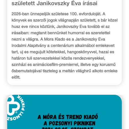
született Janikovszky Éva írásai
2026-ban ünnepeljük születése 100. évfordulóját. A
könyvek és szerzői jogok világnapján született, s bár közel
húsz éve nincs köztünk, Janikovszky Éva tovább él az
írásaiban: megtanít bennünket humorral és szeretettel
nézni a világra. A Móra Kiadó és a Janikovszky Éva
Irodalmi Alapítvány a centenárium alkalmából emlékévet
tart, új és megújult kötetekkel, hangoskönyvvel, hazai és
határon túli szervezetekkel közös rendezvényekkel,
színházi és animációsfilm-premierrel, illetve egy kórusmű
ősbemutatójával tiszteleg a méltán világhírű alkotó emléke
előtt.