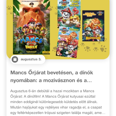
augusztus 3.
Mancs Őrjárat bevetésen, a dínók
nyomában: a mozivásznon és a
könyvek lapjain is új kalandok várják a
Augusztus 6-án debütál a hazai mozikban a Mancs
rajongókat!
Őrjárat: A dínófilm! A Mancs Őrjárat kutyusai ezúttal
minden eddiginél különlegesebb küldetés előtt állnak.
Miután hajójukat egy rejtélyes vihar ragadja el, a csapat
egy feltérképezetlen trópusi szigeten találja magát, amely