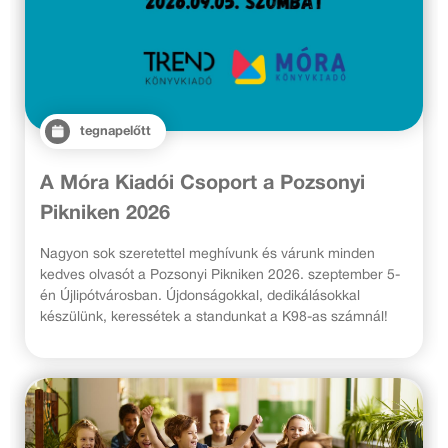
tegnapelőtt
A Móra Kiadói Csoport a Pozsonyi
Pikniken 2026
Nagyon sok szeretettel meghívunk és várunk minden
kedves olvasót a Pozsonyi Pikniken 2026. szeptember 5-
én Újlipótvárosban. Újdonságokkal, dedikálásokkal
készülünk, keressétek a standunkat a K98-as számnál!