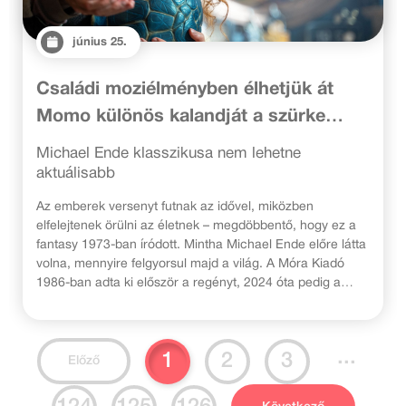
június 25.
Családi moziélményben élhetjük át
Momo különös kalandját a szürke
ruhásokkal és az idővel
Michael Ende klasszikusa nem lehetne
aktuálisabb
Az emberek versenyt futnak az idővel, miközben
elfelejtenek örülni az életnek – megdöbbentő, hogy ez a
fantasy 1973-ban íródott. Mintha Michael Ende előre látta
volna, mennyire felgyorsul majd a világ. A Móra Kiadó
1986-ban adta ki először a regényt, 2024 óta pedig a
történet filozófiai mélységeit is feltáró nyelvezettel
olvashatjuk újra, Győri László fordításában. A kívülálló, de
bölcs kislány bátorsága a filmszakmát is megihlette. 2026.
...
1
2
3
július 23-án kerül a magyar mozikba a
Momo
című színes,
Előző
szinkronizált német családi fantasy, Christian Ditter
rendezésében.