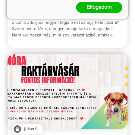
Elfogadom
Pöttyös Panni alig várja, hogy iskolás legyen.
Elviselhetetlen számára a várakozás. Mennyit kell még
aludnia addig és hogyan fogja ő ezt az egy hetet kibírni?
Szerencsére Mimi, a nagymamája tudja a megoldást.
Nem kell hozzá más, mint egy varázsházikó, aminek
annyi becsukott ablaka van, ahány napot aludnia kell még
az iskoláig. Addig is Panni Kockás Petivel karöltve
ellátogat még a Balatonra, ahol a bolondos fészer, az esti
sütögetés tűzmanói, a barackszüret rakoncátlan
gyümölcsei és egy paplan alól végigrettegett nyári vihar is
a kalandjuk része lesz. Mindezt szüleiknek levélben
lerajzolva mesélik el, hiszen írni még nem tudnak – de
talán most utoljára ebben a formában, mert a nyár végén
Pannit és Petit is várja már az iskolapad.
július 9.