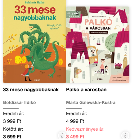
33 mese nagyobbaknak
Palkó a városban
Boldizsár Ildikó
Marta Galewska-Kustra
Eredeti ár:
Eredeti ár:
3 999 Ft
4 999 Ft
Kötött ár:
Kedvezményes ár:
3 599 Ft
3 499 Ft