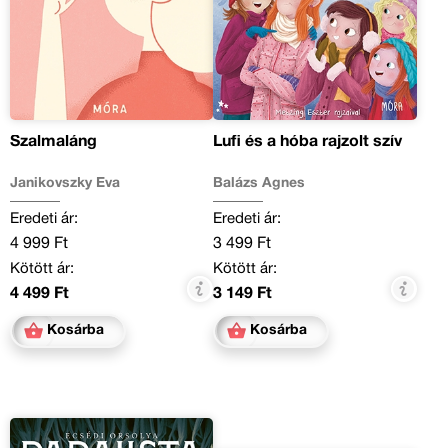
Szalmaláng
Lufi és a hóba rajzolt szív
Janikovszky Éva
Balázs Ágnes
Eredeti ár:
Eredeti ár:
4 999 Ft
3 499 Ft
Kötött ár:
Kötött ár:
4 499 Ft
3 149 Ft
Kosárba
Kosárba