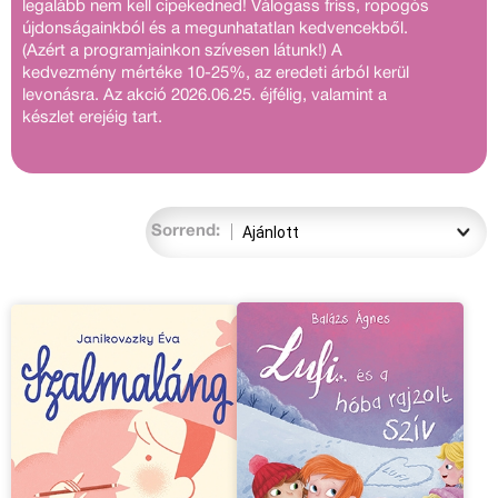
legalább nem kell cipekedned! Válogass friss, ropogós
újdonságainkból és a megunhatatlan kedvencekből.
(Azért a programjainkon szívesen látunk!) A
kedvezmény mértéke 10-25%, az eredeti árból kerül
levonásra. Az akció 2026.06.25. éjfélig, valamint a
készlet erejéig tart.
Sorrend: