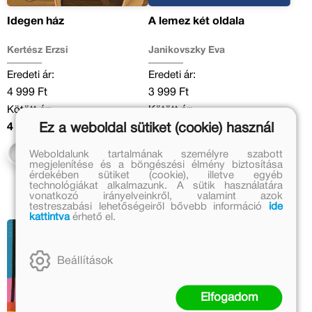
Idegen ház
A lemez két oldala
Kertész Erzsi
Janikovszky Éva
Eredeti ár:
Eredeti ár:
4 999 Ft
3 999 Ft
Kötött ár:
Kötött ár:
Ez a weboldal sütiket (cookie) használ
4 499 Ft
3 599 Ft
Kosárba
Kosárba
Weboldalunk tartalmának személyre szabott
megjelenítése és a böngészési élmény biztosítása
érdekében sütiket (cookie), illetve egyéb
technológiákat alkalmazunk. A sütik használatára
vonatkozó irányelveinkről, valamint azok
testreszabási lehetőségeiről bővebb információ
ide
kattintva
érhető el.
Beállítások
Elfogadom