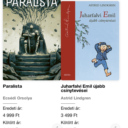
Paralista
Juharfalvi Emil újabb
csínytevései
Ecsédi Orsolya
Astrid Lindgren
Eredeti ár:
Eredeti ár:
4 999 Ft
3 499 Ft
Kötött ár:
Kötött ár: