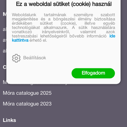
Ez a weboldal sütiket (cookie) használ
Menu
Weboldalunk tartalmának személyre szabott
megjelenítése és a böngészési élmény biztosítása
érdekében sütiket (cookie), illetve egyéb
technológiákat alkalmazunk. A sütik használatára
all books
vonatkozó irányelveinkről, valamint azok
testreszabási lehetőségeiről bővebb információ
ide
awarded books
kattintva
érhető el.
about us
Beállítások
Catalogues
Elfogadom
Móra catalogue Janikovszky 100
Móra catalogue 2025
Móra catalogue 2023
Links