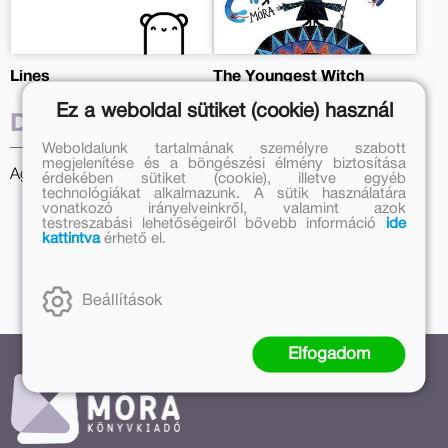
Lines
The Youngest Witch
Ez a weboldal sütiket (cookie) használ
Diána Nagy
Ervin Lázár
Weboldalunk tartalmának személyre szabott
megjelenítése és a böngészési élmény biztosítása
Age group:
0-3
Age group:
7-9
érdekében sütiket (cookie), illetve egyéb
technológiákat alkalmazunk. A sütik használatára
vonatkozó irányelveinkről, valamint azok
testreszabási lehetőségeiről bővebb információ
ide
kattintva
érhető el.
Further books
Beállítások
Elfogadom