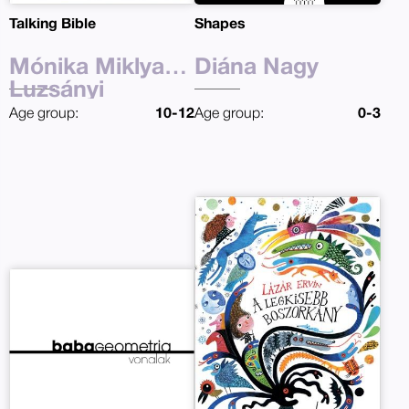
Talking Bible
Shapes
Mónika Miklya
Diána Nagy
Luzsányi
Age group:
10-12
Age group:
0-3