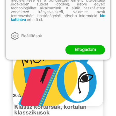
megjelenítése és a böngészési élmény biztosítása
érdekében sütiket (cookie), illetve egyéb
technológiákat alkalmazunk. A sütik használatára
vonatkozó irányelveinkről, valamint azok
testreszabási lehetőségeiről bővebb információ
ide
kattintva
érhető el.
Hasonló hírek
Beállítások
Elfogadom
2020. január 1.
Klassz kortársak, kortalan
klasszikusok