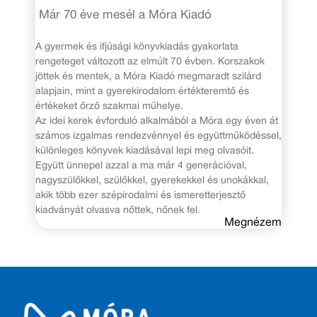
Már 70 éve mesél a Móra Kiadó
A gyermek és ifjúsági könyvkiadás gyakorlata
rengeteget változott az elmúlt 70 évben. Korszakok
jöttek és mentek, a Móra Kiadó megmaradt szilárd
alapjain, mint a gyerekirodalom értékteremtő és
értékeket őrző szakmai műhelye.
Az idei kerek évforduló alkalmából a Móra egy éven át
számos izgalmas rendezvénnyel és együttműködéssel,
különleges könyvek kiadásával lepi meg olvasóit.
Együtt ünnepel azzal a ma már 4 generációval,
nagyszülőkkel, szülőkkel, gyerekekkel és unokákkal,
akik több ezer szépirodalmi és ismeretterjesztő
kiadványát olvasva nőttek, nőnek fel.
Megnézem