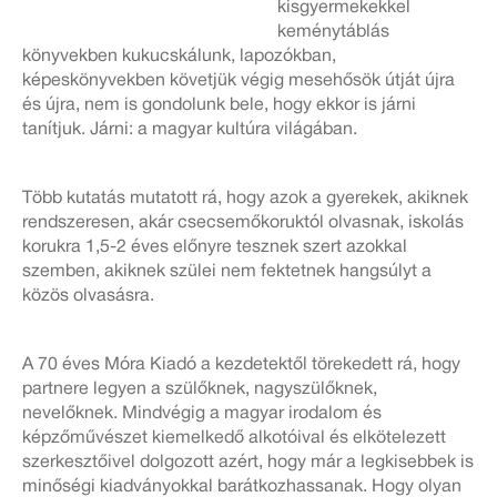
kisgyermekekkel
keménytáblás
könyvekben kukucskálunk, lapozókban,
képeskönyvekben követjük végig mesehősök útját újra
és újra, nem is gondolunk bele, hogy ekkor is járni
tanítjuk. Járni: a magyar kultúra világában.
Több kutatás mutatott rá, hogy azok a gyerekek, akiknek
rendszeresen, akár csecsemőkoruktól olvasnak, iskolás
korukra 1,5-2 éves előnyre tesznek szert azokkal
szemben, akiknek szülei nem fektetnek hangsúlyt a
közös olvasásra.
A 70 éves Móra Kiadó a kezdetektől törekedett rá, hogy
partnere legyen a szülőknek, nagyszülőknek,
nevelőknek. Mindvégig a magyar irodalom és
képzőművészet kiemelkedő alkotóival és elkötelezett
szerkesztőivel dolgozott azért, hogy már a legkisebbek is
minőségi kiadványokkal barátkozhassanak. Hogy olyan