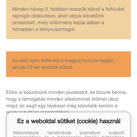
Minden hónap 3. hetében tesszük közzé a felhívást
rajongói oldalunkon, ahol várjuk követőink
javaslatait, mely intézmény kapja abban a
hónapban a könyvcsomagot.
Az első ilyen felhívást a magyar kultúra napján,
január 22-én tesszük közzé.
Előre is köszönünk minden javaslatot, és bízunk benne,
hogy a támogatás minden alkalommal örömet okoz
majd, és segít egy lépéssel még közelebb kerülni a
magyar kultúra szeretetéhez.
Ez a weboldal sütiket (cookie) használ
Weboldalunk tartalmának személyre szabott
#móra70