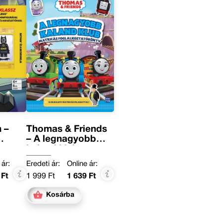
 –
Thomas & Friends
– A legnagyobb
kaland klub
 ár:
Eredeti ár:
Online ár:
 Ft
1 999 Ft
1 639 Ft
Kosárba