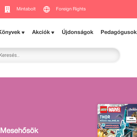
Mintabolt
Foreign Rights
Könyvek
Akciók
Újdonságok
Pedagógusok
Mesehősök