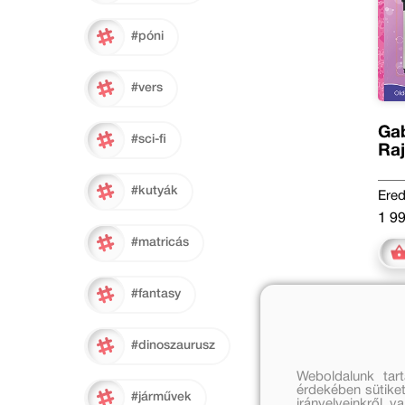
#póni
#vers
Gab
#sci-fi
Raj
#kutyák
Ered
1 99
#matricás
#fantasy
#dinoszaurusz
Weboldalunk tar
érdekében sütiket
#járművek
irányelveinkről, 