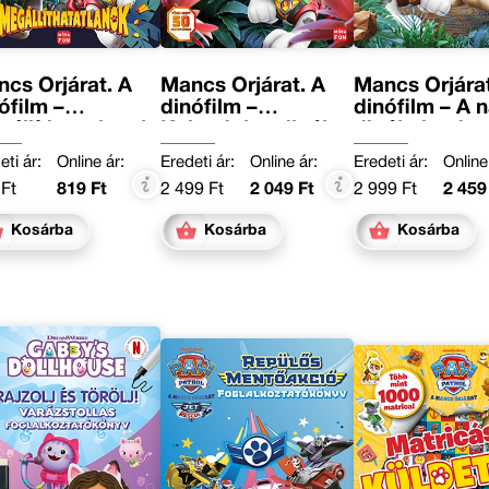
cs Őrjárat. A
Mancs Őrjárat. A
Mancs Őrjárat
ófilm –
dinófilm –
dinófilm – A 
állíthatatlanok
Kalandok a dinók
dinókaland
szigetén
eti ár:
Online ár:
Eredeti ár:
Online ár:
Eredeti ár:
Online
Ft
819 Ft
2 499 Ft
2 049 Ft
2 999 Ft
2 459
Kosárba
Kosárba
Kosárba