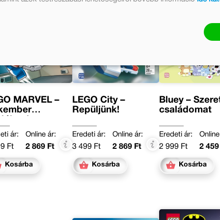
GO MARVEL –
LEGO City –
Bluey – Szere
kember
Repüljünk!
családomat
ióban!
eti ár:
Online ár:
Eredeti ár:
Online ár:
Eredeti ár:
Online
9 Ft
2 869 Ft
3 499 Ft
2 869 Ft
2 999 Ft
2 459
Kosárba
Kosárba
Kosárba