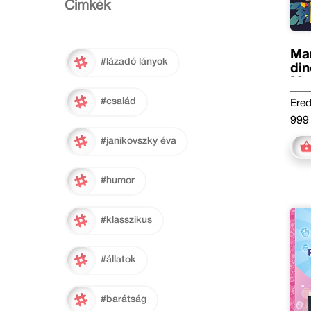
Cimkék
Man
#lázadó lányok
din
Meg
#család
Ered
999 
#janikovszky éva
#humor
#klasszikus
#állatok
#barátság