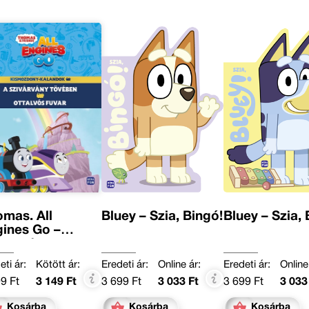
mas. All
Bluey – Szia, Bingó!
Bluey – Szia, 
ines Go –
smozdony-
andok 1.
eti ár:
Kötött ár:
Eredeti ár:
Online ár:
Eredeti ár:
Online
9 Ft
3 149 Ft
3 699 Ft
3 033 Ft
3 699 Ft
3 033
Kosárba
Kosárba
Kosárba