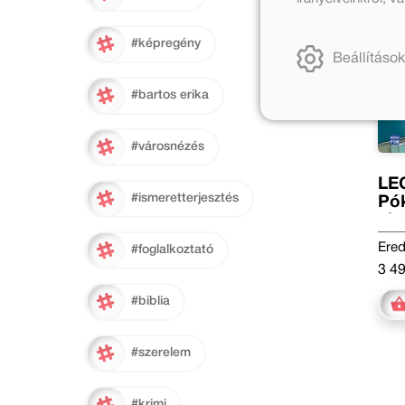
#képregény
Beállítások
#bartos erika
#városnézés
LE
#ismeretterjesztés
Pó
akc
Ered
#foglalkoztató
3 49
#biblia
#szerelem
#krimi