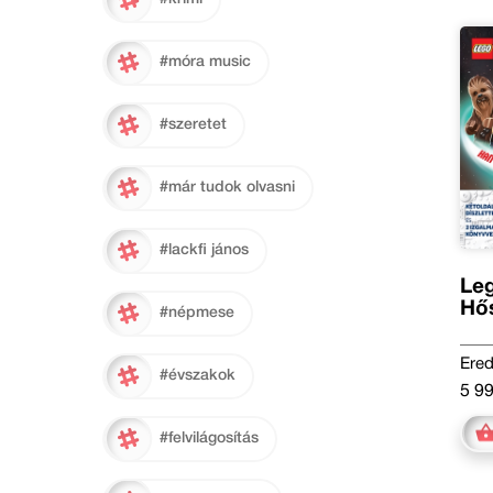
#móra music
#szeretet
#már tudok olvasni
#lackfi jános
Leg
Hő
#népmese
Ered
#évszakok
5 99
#felvilágosítás