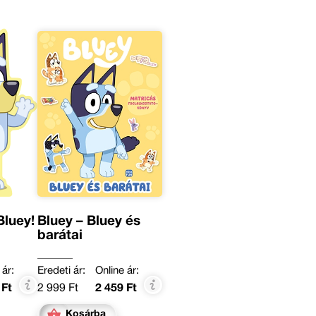
Bluey!
Bluey – Bluey és
barátai
 ár:
Eredeti ár:
Online ár:
 Ft
2 999 Ft
2 459 Ft
Kosárba