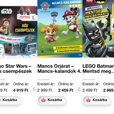
o Star Wars –
Mancs Őrjárat –
LEGO Batman
s csempészek
Mancs-kalandok 4.
Mentsd meg
Batmant!
eti ár:
Online ár:
Eredeti ár:
Online ár:
Eredeti ár:
Online
9 Ft
4 919 Ft
2 999 Ft
2 459 Ft
3 499 Ft
2 869
Kosárba
Kosárba
Kosárba