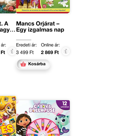
. A
Mancs Őrjárat –
nagy
Egy izgalmas nap
 ár:
Eredeti ár:
Online ár:
 Ft
3 499 Ft
2 869 Ft
Kosárba