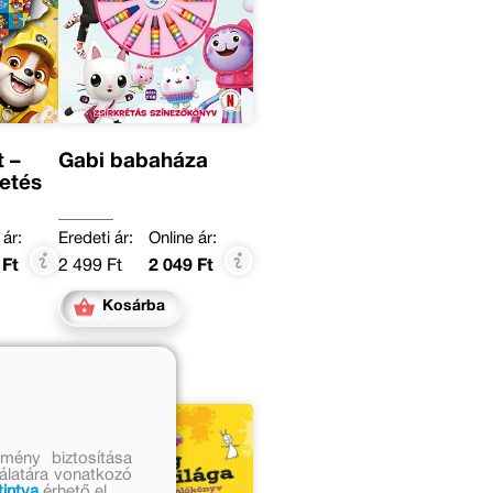
 –
Gabi babaháza
etés
 ár:
Eredeti ár:
Online ár:
 Ft
2 499 Ft
2 049 Ft
Kosárba
mény biztosítása
nálatára vonatkozó
tintva
érhető el.