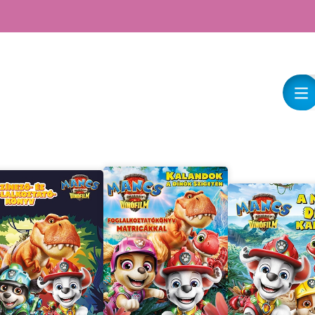
rejtélyes
labirintusokon, vagy
alkoss fantasztikus
matricás jeleneteket!