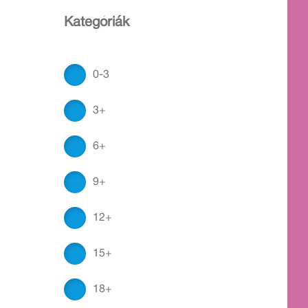
Kategóriák
0-3
3+
6+
9+
12+
15+
18+