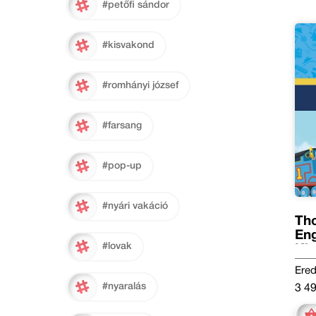
#petőfi sándor
#kisvakond
#romhányi józsef
#farsang
#pop-up
#nyári vakáció
Tho
Eng
#lovak
Ki
kal
Ered
#nyaralás
3 49