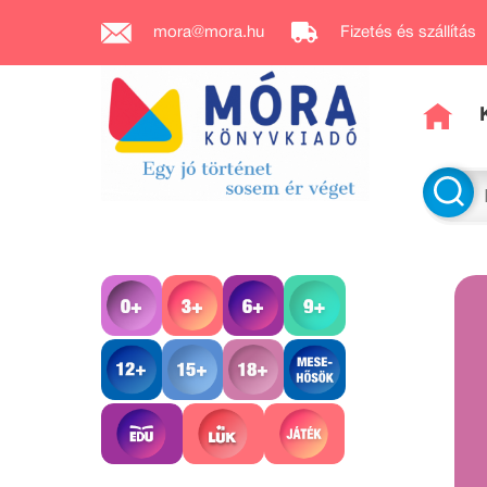
mora@mora.hu
Fizetés és szállítás