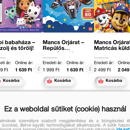
i babaháza –
Mancs Őrjárat –
Mancs Őrjárat
zolj és törölj!
Repülős
Matricás küld
mentőakció
eti ár:
Online ár:
Eredeti ár:
Online ár:
Eredeti ár:
Online
9 Ft
1 639 Ft
1 999 Ft
1 639 Ft
2 499 Ft
2 049
Kosárba
Kosárba
Kosárba
Ez a weboldal sütiket (cookie) használ
talmának személyre szabott megjelenítése és a böngészési él
 (cookie), illetve egyéb technológiákat alkalmazunk. A sütik hasz
valamint azok testreszabási lehetőségeiről bővebb információ
ide kat