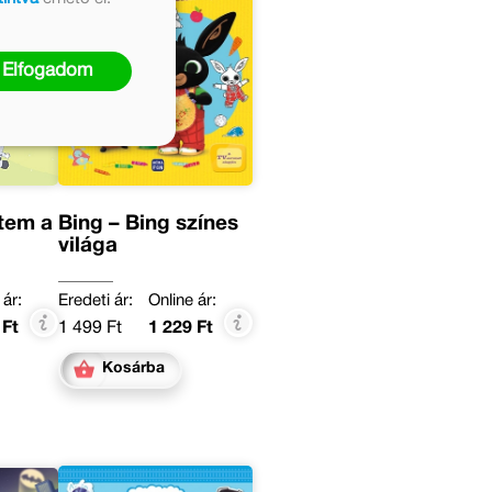
Elfogadom
tem a
Bing – Bing színes
világa
 ár:
Eredeti ár:
Online ár:
 Ft
1 499 Ft
1 229 Ft
Kosárba