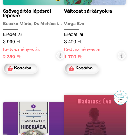
Szövegértés lépésről
Változat sárkányokra
lépésre
Bacskó Márta, Dr. Mohácsi
Varga Éva
Eszter Enikő, Ferencz-Balázs
Nikolett, Kiss-Madocsai
Eredeti ár:
Eredeti ár:
Kinga Dóra, Micskei-Kőrös
Katalin, Raátz Judit, Sáfrán
3 999 Ft
3 499 Ft
Réka
Kedvezményes ár:
Kedvezményes ár:
2 399 Ft
1 700 Ft
Kosárba
Kosárba