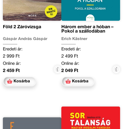
Föld 2 Záróvizsga
Három ember a hóban –
Pokol a szállodában
Gáspár András Gáspár
Erich Kästner
Eredeti ár:
Eredeti ár:
2 999 Ft
2 499 Ft
Online ár:
Online ár:
2 459 Ft
2 049 Ft
Kosárba
Kosárba