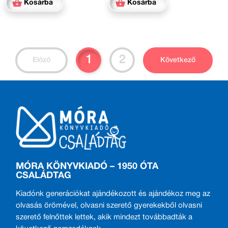
Kosárba
Kosárba
1
2
Előző
Következő
MÓRA KÖNYVKIADÓ – 1950 ÓTA
CSALÁDTAG
Kiadónk generációkat ajándékozott és ajándékoz meg az
olvasás örömével, olvasni szerető gyerekekből olvasni
szerető felnőttek lettek, akik mindezt továbbadták a