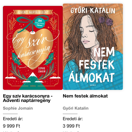
Egy szív karácsonyra -
Nem festek álmokat
Adventi naptárregény
Sophie Jomain
Győri Katalin
Eredeti ár:
Eredeti ár:
9 999 Ft
3 999 Ft