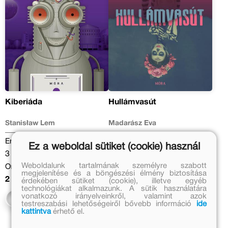
Kiberiáda
Hullámvasút
Stanisław Lem
Madarász Éva
Eredeti ár:
Eredeti ár:
Ez a weboldal sütiket (cookie) használ
3 499 Ft
2 999 Ft
Weboldalunk tartalmának személyre szabott
Online ár:
Online ár:
megjelenítése és a böngészési élmény biztosítása
2 869 Ft
2 459 Ft
érdekében sütiket (cookie), illetve egyéb
technológiákat alkalmazunk. A sütik használatára
vonatkozó irányelveinkről, valamint azok
Kosárba
Kosárba
testreszabási lehetőségeiről bővebb információ
ide
kattintva
érhető el.