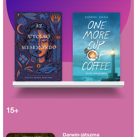
15+
Darwin-játszma