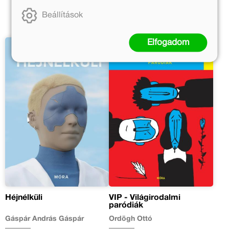
Beállítások
Elfogadom
Héjnélküli
VIP - Világirodalmi
paródiák
Gáspár András Gáspár
Ördögh Ottó