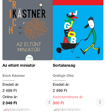
Az eltűnt miniatűr
Sortalanság
Erich Kästner
Ördögh Ottó
Eredeti ár:
Eredeti ár:
2 499 Ft
2 499 Ft
Online ár:
Kedvezményes ár:
2 049 Ft
300 Ft