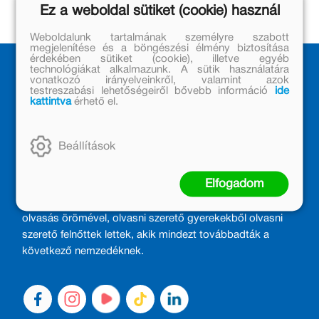
Ez a weboldal sütiket (cookie) használ
Weboldalunk tartalmának személyre szabott
megjelenítése és a böngészési élmény biztosítása
érdekében sütiket (cookie), illetve egyéb
technológiákat alkalmazunk. A sütik használatára
vonatkozó irányelveinkről, valamint azok
testreszabási lehetőségeiről bővebb információ
ide
kattintva
érhető el.
Beállítások
MÓRA KÖNYVKIADÓ – 1950 ÓTA
CSALÁDTAG
Elfogadom
Kiadónk generációkat ajándékozott és ajándékoz meg az
olvasás örömével, olvasni szerető gyerekekből olvasni
szerető felnőttek lettek, akik mindezt továbbadták a
következő nemzedéknek.