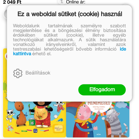
Online ár:
2 049 Ft
2 459 Ft
Ez a weboldal sütiket (cookie) használ
Kosárba
Kosárba
Weboldalunk tartalmának személyre szabott
megjelenítése és a böngészési élmény biztosítása
érdekében sütiket (cookie), illetve egyéb
technológiákat alkalmazunk. A sütik használatára
vonatkozó irányelveinkről, valamint azok
testreszabási lehetőségeiről bővebb információ
ide
kattintva
érhető el.
Beállítások
Elfogadom