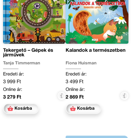
Tekergető – Gépek és
Kalandok a természetben
járművek
Tanja Timmerman
Fiona Huisman
Eredeti ár:
Eredeti ár:
3 999 Ft
3 499 Ft
Online ár:
Online ár:
3 279 Ft
2 869 Ft
Kosárba
Kosárba