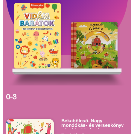
0-3
Békabölcső. Nagy
mondókás- és verseskönyv
a legkisebbeknek