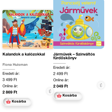
Kalandok a kalózokkal
Járművek – Színváltós
fürdőskönyv
Fiona Huisman
Eredeti ár:
Eredeti ár:
2 499 Ft
3 499 Ft
Online ár:
Online ár:
2 049 Ft
2 869 Ft
Kosárba
Kosárba