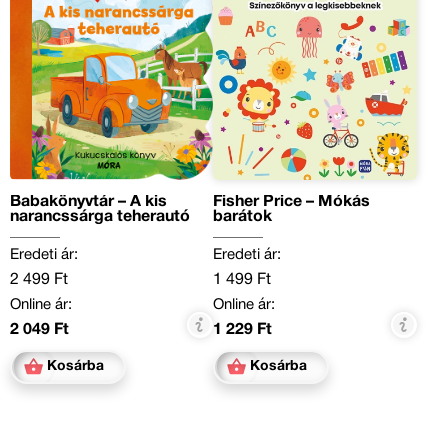
Babakönyvtár – A kis
Fisher Price – Mókás
narancssárga teherautó
barátok
Eredeti ár:
Eredeti ár:
2 499 Ft
1 499 Ft
Online ár:
Online ár:
2 049 Ft
1 229 Ft
Kosárba
Kosárba