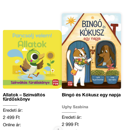
Állatok – Színváltós
Bingó és Kókusz egy napja
fürdőskönyv
Ughy Szabina
Eredeti ár:
Eredeti ár:
2 499 Ft
2 999 Ft
Online ár: