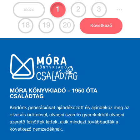
...
1
2
3
Előző
18
19
20
Következő
MÓRA KÖNYVKIADÓ – 1950 ÓTA
CSALÁDTAG
Kiadónk generációkat ajándékozott és ajándékoz meg az
olvasás örömével, olvasni szerető gyerekekből olvasni
szerető felnőttek lettek, akik mindezt továbbadták a
következő nemzedéknek.