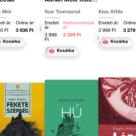
naplója
 Mór
Sue Townsend
Kiss Attila
eti ár:
Online ár:
Eredeti
Kedvezményes
Eredeti ár:
Online
ár:
ár:
0 Ft
3 936 Ft
3 999 Ft
3 279
3 999
2 399 Ft
Ft
Kosárba
Kosárba
Kosárba