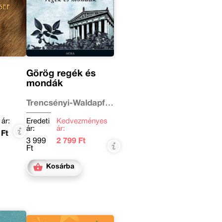
Görög regék és
mondák
Trencsényi-Waldapfel
Imre
 ár:
Eredeti
Kedvezményes
ár:
ár:
 Ft
3 999
2 799 Ft
Ft
Kosárba