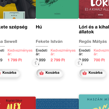
kete szépség
Hú
Lóri és a kihal
állatok
a Sewell
Fekete István
Regős Mátyás
eti
Kedvezményes
Eredeti
Kedvezményes
Eredeti
Kedvezm
ár:
ár:
ár:
ár:
ár:
99
1 799 Ft
3 999
2 799 Ft
2 999
700 Ft
Ft
Ft
Kosárba
Kosárba
Kosárba