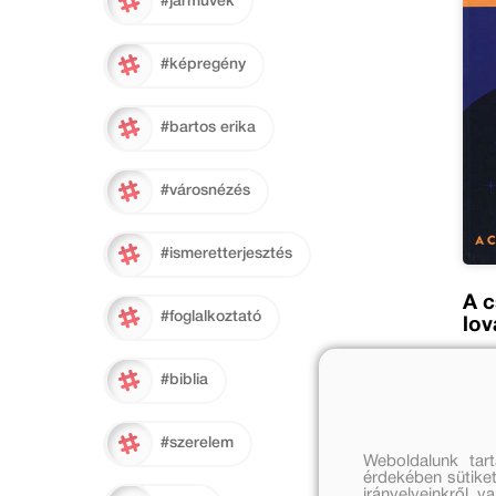
#járművek
#képregény
#bartos erika
#városnézés
#ismeretterjesztés
A c
#foglalkoztató
lov
Bán
#biblia
Ered
4 99
#szerelem
Weboldalunk tar
érdekében sütiket
irányelveinkről, 