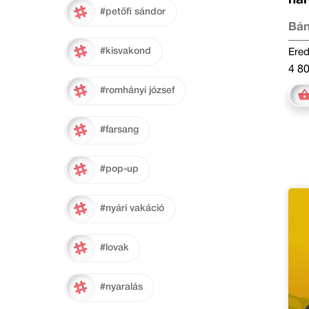
#petőfi sándor
Bán
#kisvakond
Ered
4 80
#romhányi józsef
#farsang
#pop-up
#nyári vakáció
#lovak
#nyaralás