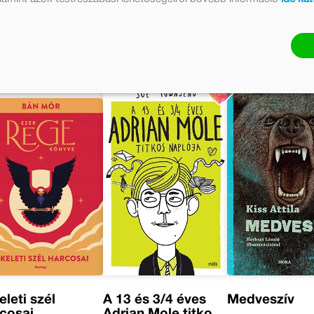
eleti szél
A 13 és 3/4 éves
Medveszív
cosai
Adrian Mole titkos