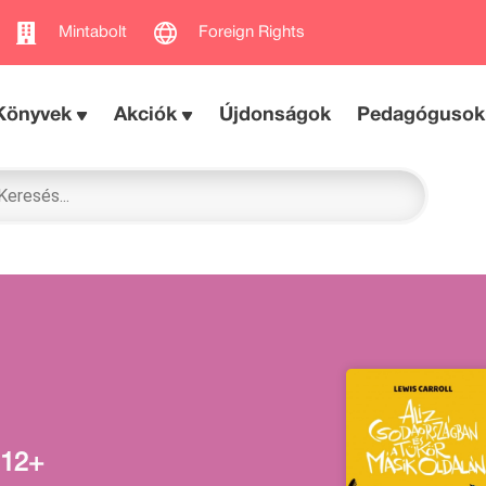
Mintabolt
Foreign Rights
Könyvek
Akciók
Újdonságok
Pedagógusok
12+