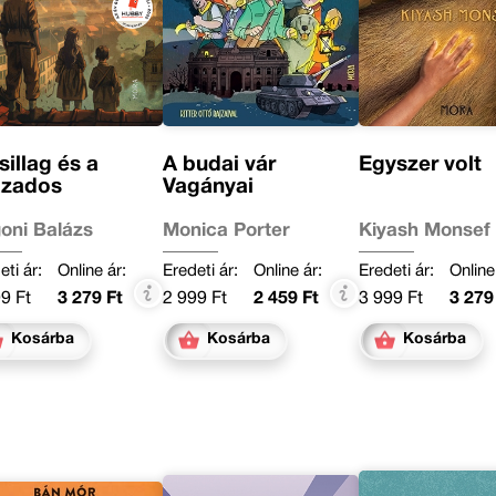
sillag és a
A budai vár
Egyszer volt
ázados
Vagányai
oni Balázs
Monica Porter
Kiyash Monsef
eti ár:
Online ár:
Eredeti ár:
Online ár:
Eredeti ár:
Online
9 Ft
3 279 Ft
2 999 Ft
2 459 Ft
3 999 Ft
3 279
Kosárba
Kosárba
Kosárba