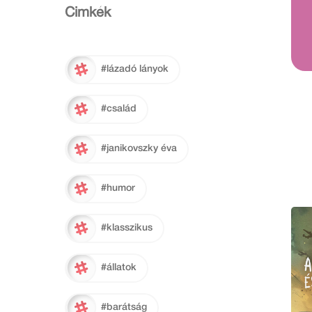
Cimkék
#lázadó lányok
#család
#janikovszky éva
#humor
#klasszikus
#állatok
#barátság