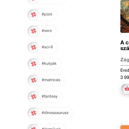
#póni
#vers
A c
#sci-fi
sz
Zág
#kutyák
Ered
3 99
#matricás
#fantasy
#dinoszaurusz