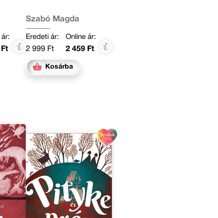
Szabó Magda
 ár:
Eredeti ár:
Online ár:
 Ft
2 999 Ft
2 459 Ft
Kosárba