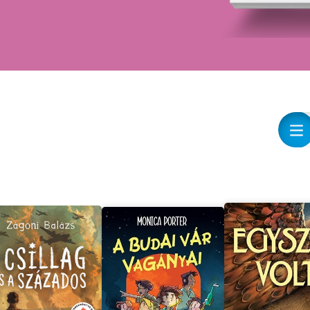
játszik, bizarr és
humoros kalandok
sorát éli át.