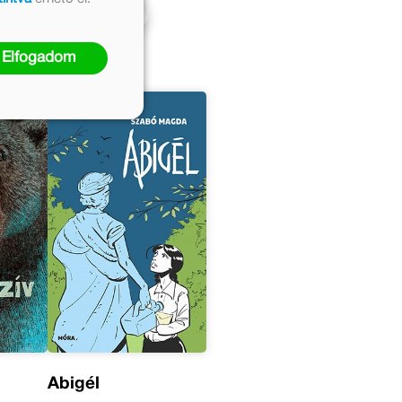
Kosárba
Elfogadom
Abigél