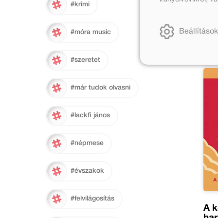
#krimi
Beállítások
#móra music
#szeretet
#már tudok olvasni
#lackfi jános
#népmese
#évszakok
#felvilágosítás
A k
har