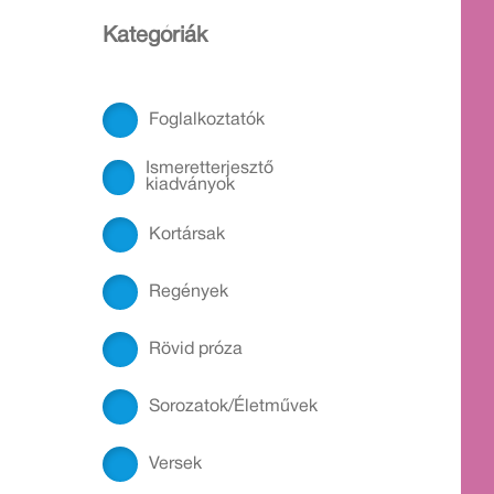
Kategóriák
Foglalkoztatók
Ismeretterjesztő
kiadványok
Kortársak
Regények
Rövid próza
Sorozatok/Életművek
Versek