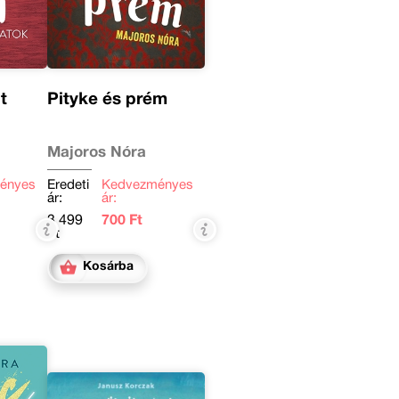
t
Pityke és prém
Majoros Nóra
ényes
Eredeti
Kedvezményes
ár:
ár:
3 499
700 Ft
Ft
Kosárba