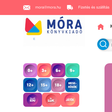
mora@mora.hu
Fizetés és szállítás