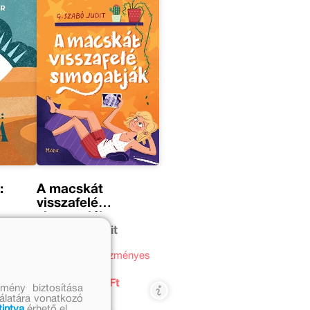
:
A macskát
visszafelé
simogatják
G. Szabó Judit
 ár:
Eredeti
Kedvezményes
ár:
ár:
 Ft
2 999
1 799 Ft
mény biztosítása
Ft
nálatára vonatkozó
tintva
érhető el.