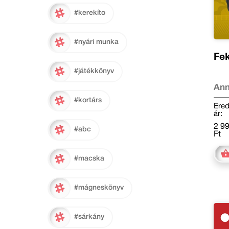
#kerekíto
#nyári munka
Fe
#játékkönyv
Ann
#kortárs
Ered
ár:
2 9
#abc
Ft
#macska
#mágneskönyv
#sárkány