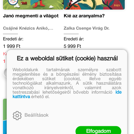
Janó megmenti a világot
Kié az aranyalma?
Csájiné Knézics Anikó,
Zalka Csenge Virág Dr.
Kertész Edina
Eredeti ár:
Eredeti ár:
1 999 Ft
5 999 Ft
Kedvezményes ár:
Kötött ár:
Ez a weboldal sütiket (cookie) használ
1 399 Ft
5 399 Ft
Weboldalunk tartalmának személyre szabott
Kosárba
Kosárba
megjelenítése és a böngészési élmény biztosítása
érdekében sütiket (cookie), illetve egyéb
technológiákat alkalmazunk. A sütik használatára
vonatkozó irányelveinkről, valamint azok
testreszabási lehetőségeiről bővebb információ
ide
kattintva
érhető el.
Beállítások
Elfogadom