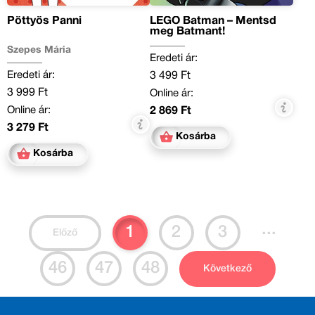
Pöttyös Panni
LEGO Batman – Mentsd
meg Batmant!
Szepes Mária
Eredeti ár:
Eredeti ár:
3 499 Ft
3 999 Ft
Online ár:
Online ár:
2 869 Ft
3 279 Ft
Kosárba
Kosárba
...
1
2
3
Előző
46
47
48
Következő