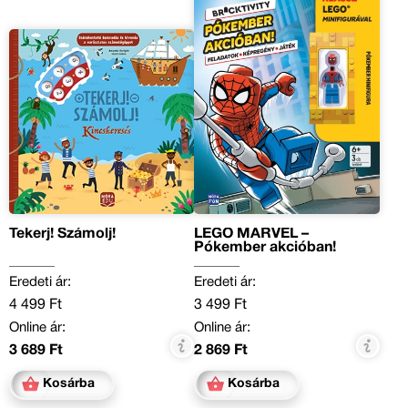
Tekerj! Számolj!
LEGO MARVEL –
Pókember akcióban!
Eredeti ár:
Eredeti ár:
4 499 Ft
3 499 Ft
Online ár:
Online ár:
3 689 Ft
2 869 Ft
Kosárba
Kosárba