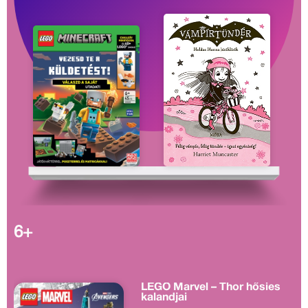
6+
LEGO Marvel – Thor hősies
kalandjai