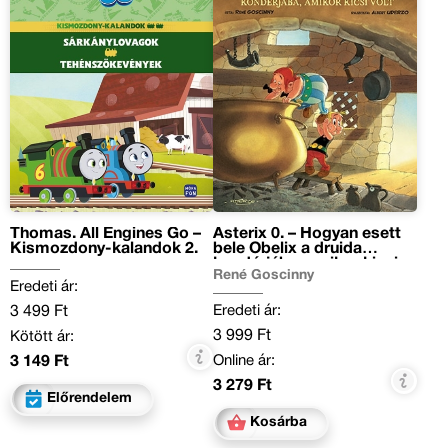
Thomas. All Engines Go –
Asterix 0. – Hogyan esett
Kismozdony-kalandok 2.
bele Obelix a druida
kondérjába, amikor kicsi
René Goscinny
volt
Eredeti ár:
Eredeti ár:
3 499 Ft
3 999 Ft
Kötött ár:
Online ár:
3 149 Ft
3 279 Ft
Előrendelem
Kosárba