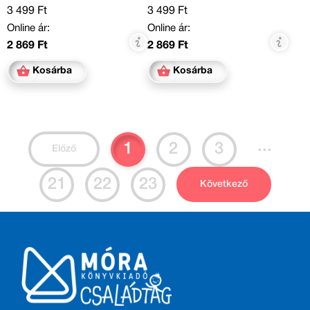
3 499 Ft
3 499 Ft
Online ár:
Online ár:
2 869 Ft
2 869 Ft
Kosárba
Kosárba
...
1
2
3
Előző
21
22
23
Következő