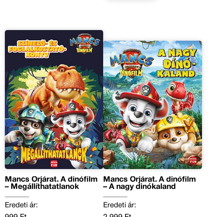
Mancs Őrjárat. A dinófilm
Mancs Őrjárat. A dinófilm
– Megállíthatatlanok
– A nagy dinókaland
Eredeti ár:
Eredeti ár: