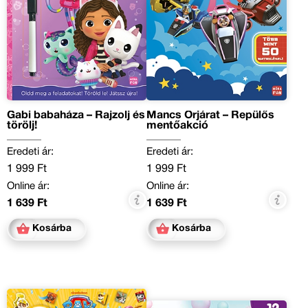
Gabi babaháza – Rajzolj és
Mancs Őrjárat – Repülős
törölj!
mentőakció
Eredeti ár:
Eredeti ár:
1 999 Ft
1 999 Ft
Online ár:
Online ár:
1 639 Ft
1 639 Ft
Kosárba
Kosárba