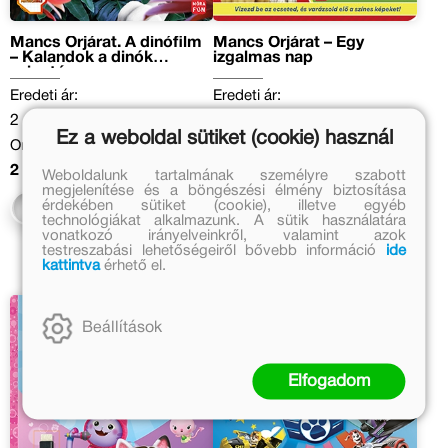
Mancs Őrjárat. A dinófilm
Mancs Őrjárat – Egy
– Kalandok a dinók
izgalmas nap
szigetén
Eredeti ár:
Eredeti ár:
2 499 Ft
3 499 Ft
Ez a weboldal sütiket (cookie) használ
Online ár:
Online ár:
2 049 Ft
2 869 Ft
Weboldalunk tartalmának személyre szabott
megjelenítése és a böngészési élmény biztosítása
érdekében sütiket (cookie), illetve egyéb
Kosárba
Kosárba
technológiákat alkalmazunk. A sütik használatára
vonatkozó irányelveinkről, valamint azok
testreszabási lehetőségeiről bővebb információ
ide
kattintva
érhető el.
Beállítások
Elfogadom