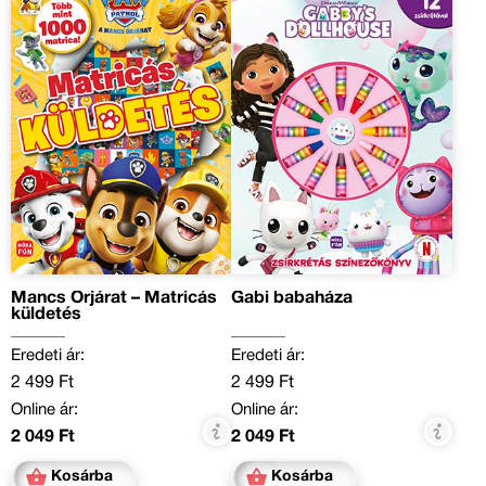
Mancs Őrjárat – Matricás
Gabi babaháza
küldetés
Eredeti ár:
Eredeti ár:
2 499 Ft
2 499 Ft
Online ár:
Online ár:
2 049 Ft
2 049 Ft
Kosárba
Kosárba