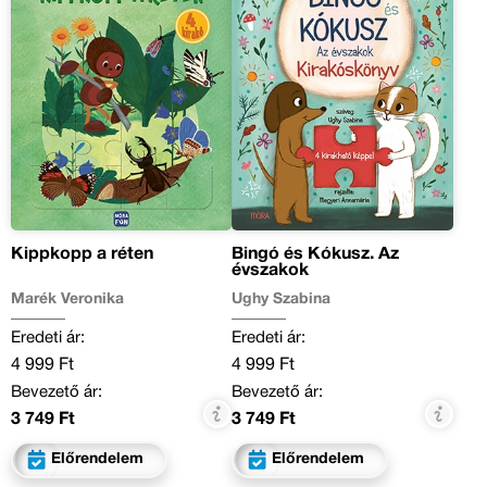
Kippkopp a réten
Bingó és Kókusz. Az
évszakok
Marék Veronika
Ughy Szabina
Eredeti ár:
Eredeti ár:
4 999 Ft
4 999 Ft
Bevezető ár:
Bevezető ár:
3 749 Ft
3 749 Ft
Előrendelem
Előrendelem