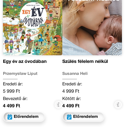
Egy év az óvodában
Szülés félelem nélkül
Przemysław Liput
Susanna Heli
Eredeti ár:
Eredeti ár:
5 999 Ft
4 999 Ft
Bevezető ár:
Kötött ár:
4 499 Ft
4 499 Ft
Előrendelem
Előrendelem