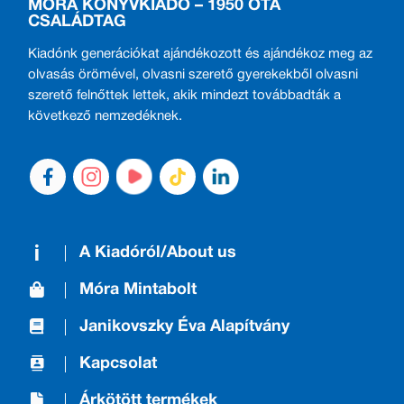
MÓRA KÖNYVKIADÓ – 1950 ÓTA
CSALÁDTAG
Kiadónk generációkat ajándékozott és ajándékoz meg az
olvasás örömével, olvasni szerető gyerekekből olvasni
szerető felnőttek lettek, akik mindezt továbbadták a
következő nemzedéknek.
A Kiadóról/About us
Móra Mintabolt
Janikovszky Éva Alapítvány
Kapcsolat
Árkötött termékek