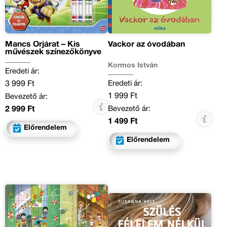
Mancs Őrjárat – Kis
Vackor az óvodában
művészek színezőkönyve
Kormos István
Eredeti ár:
Eredeti ár:
3 999 Ft
1 999 Ft
Bevezető ár:
Bevezető ár:
2 999 Ft
1 499 Ft
Előrendelem
Előrendelem