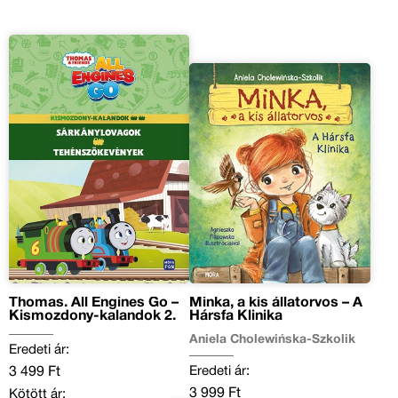
Thomas. All Engines Go –
Minka, a kis állatorvos – A
Kismozdony-kalandok 2.
Hársfa Klinika
Aniela Cholewińska-Szkolik
Eredeti ár:
Eredeti ár:
3 499 Ft
3 999 Ft
Kötött ár: