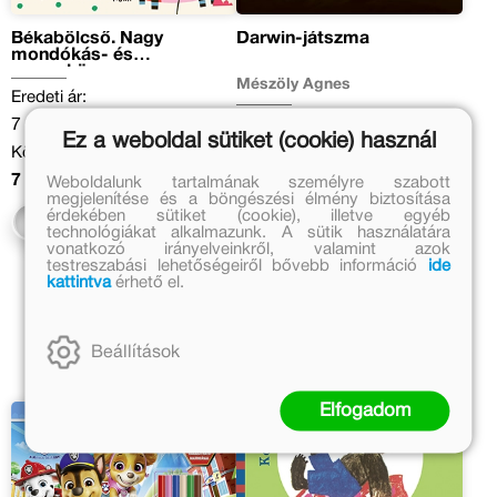
Békabölcső. Nagy
Darwin-játszma
mondókás- és
verseskönyv a
Mészöly Ágnes
legkisebbeknek
Eredeti ár:
Eredeti ár:
7 999 Ft
Ez a weboldal sütiket (cookie) használ
3 499 Ft
Kötött ár:
Kötött ár:
7 199 Ft
Weboldalunk tartalmának személyre szabott
megjelenítése és a böngészési élmény biztosítása
3 149 Ft
érdekében sütiket (cookie), illetve egyéb
Előrendelem
technológiákat alkalmazunk. A sütik használatára
Előrendelem
vonatkozó irányelveinkről, valamint azok
testreszabási lehetőségeiről bővebb információ
ide
kattintva
érhető el.
Beállítások
Elfogadom