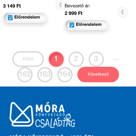
Bevezető ár:
3 149 Ft
2 999 Ft
Előrendelem
Előrendelem
...
1
2
3
Előző
162
163
164
Következő