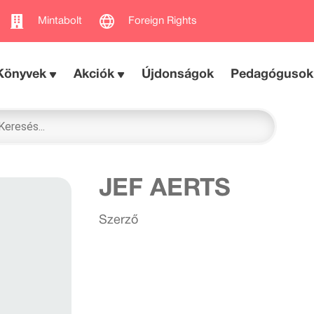
Mintabolt
Foreign Rights
Könyvek
Akciók
Újdonságok
Pedagógusok
JEF AERTS
Szerző