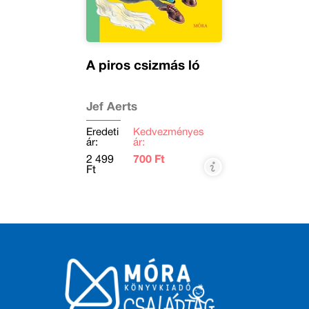
A piros csizmás ló
Jef Aerts
Eredeti
Kedvezményes
ár:
ár:
2 499
700 Ft
Ft