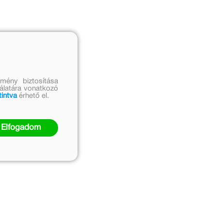
mény biztosítása
nálatára vonatkozó
tintva
érhető el.
Elfogadom