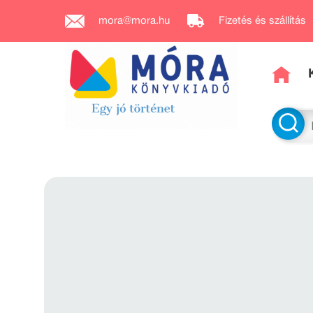
mora@mora.hu
Fizetés és szállítás