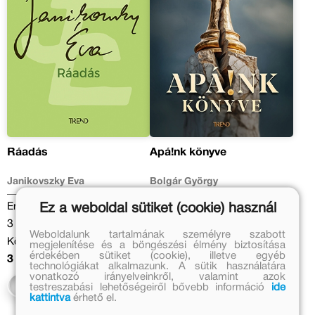
Ráadás
Apá!nk könyve
Janikovszky Éva
Bolgár György
Eredeti ár:
Eredeti ár:
Ez a weboldal sütiket (cookie) használ
3 499 Ft
3 999 Ft
Weboldalunk tartalmának személyre szabott
Kötött ár:
Kötött ár:
megjelenítése és a böngészési élmény biztosítása
érdekében sütiket (cookie), illetve egyéb
3 149 Ft
3 599 Ft
technológiákat alkalmazunk. A sütik használatára
vonatkozó irányelveinkről, valamint azok
Kosárba
Kosárba
testreszabási lehetőségeiről bővebb információ
ide
kattintva
érhető el.