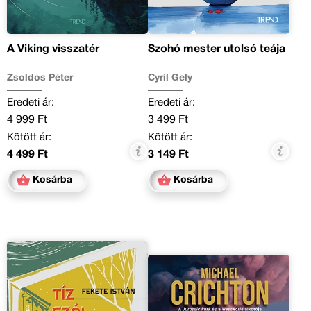
A Viking visszatér
Szohó mester utolsó teája
Zsoldos Péter
Cyril Gely
Eredeti ár:
Eredeti ár:
4 999 Ft
3 499 Ft
Kötött ár:
Kötött ár:
4 499 Ft
3 149 Ft
Kosárba
Kosárba