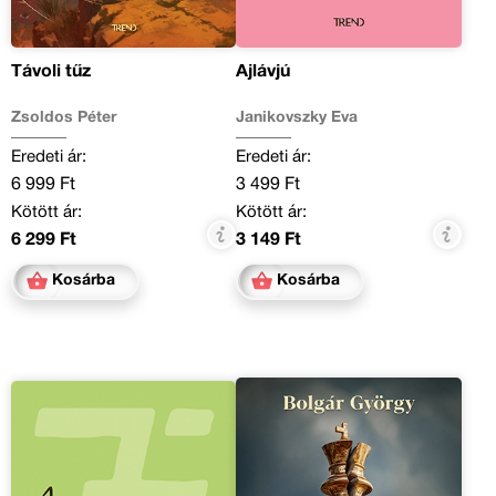
Távoli tűz
Ájlávjú
Zsoldos Péter
Janikovszky Éva
Eredeti ár:
Eredeti ár:
6 999 Ft
3 499 Ft
Kötött ár:
Kötött ár:
6 299 Ft
3 149 Ft
Kosárba
Kosárba