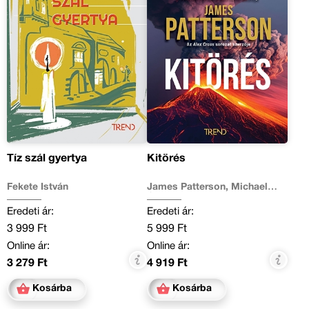
Tíz szál gyertya
Kitörés
Fekete István
James Patterson, Michael
Crichton
Eredeti ár:
Eredeti ár:
3 999 Ft
5 999 Ft
Online ár:
Online ár:
3 279 Ft
4 919 Ft
Kosárba
Kosárba