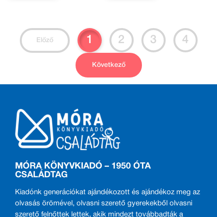
1
2
3
4
Előző
Következő
MÓRA KÖNYVKIADÓ – 1950 ÓTA
CSALÁDTAG
Kiadónk generációkat ajándékozott és ajándékoz meg az
olvasás örömével, olvasni szerető gyerekekből olvasni
szerető felnőttek lettek, akik mindezt továbbadták a