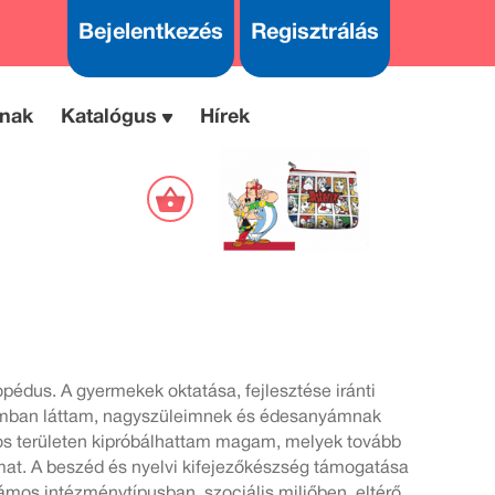
Bejelentkezés
Regisztrálás
nak
Katalógus
Hírek
pédus. A gyermekek oktatása, fejlesztése iránti
romban láttam, nagyszüleimnek és édesanyámnak
s területen kipróbálhattam magam, melyek tovább
omat. A beszéd és nyelvi kifejezőkészség támogatása
mos intézménytípusban, szociális miliőben, eltérő