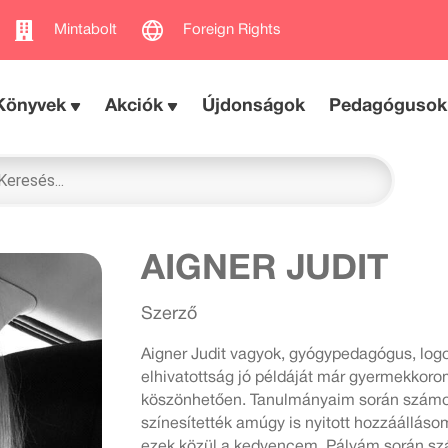
Mintabolt
Foreign Rights
Könyvek
Akciók
Újdonságok
Pedagógusok
AIGNER JUDIT
Szerző
Aigner Judit vagyok, gyógypedagógus, logo
elhivatottság jó példáját már gyermekko
köszönhetően. Tanulmányaim során számo
színesítették amúgy is nyitott hozzáállás
ezek közül a kedvencem. Pályám során szá