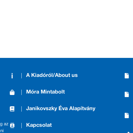
A Kiadóról/About us
Móra Mintabolt
Janikovszky Éva Alapítvány
g az
Kapcsolat
ni