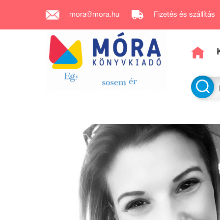
mora@mora.hu
Fizetés és szállítás