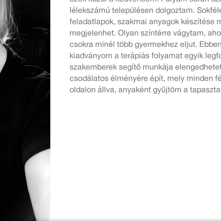
lélekszámú településen dolgoztam. Sokféle
feladatlapok, szakmai anyagok készítése m
megjelenhet. Olyan színtérre vágytam, ahol
csokra minél több gyermekhez eljut. Ebben
kiadványom a terápiás folyamat egyik legfo
szakemberek segítő munkája elengedhetetl
csodálatos élményére épít, mely minden f
oldalon állva, anyaként gyűjtöm a tapaszta