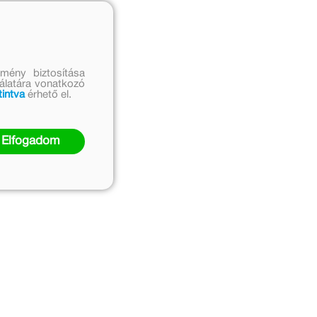
mény biztosítása
nálatára vonatkozó
tintva
érhető el.
Elfogadom