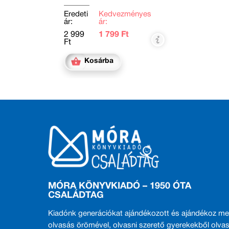
Eredeti
Kedvezményes
ár:
ár:
2 999
1 799 Ft
Ft
Kosárba
MÓRA KÖNYVKIADÓ – 1950 ÓTA
CSALÁDTAG
Kiadónk generációkat ajándékozott és ajándékoz me
olvasás örömével, olvasni szerető gyerekekből olvas