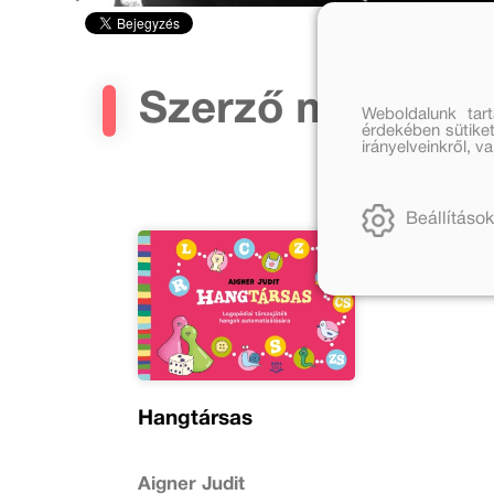
Szerző művei
Weboldalunk tar
érdekében sütiket
irányelveinkről, 
Beállítások
Hangtársas
Aigner Judit