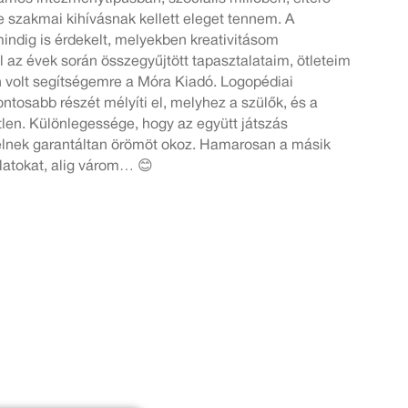
 szakmai kihívásnak kellett eleget tennem. A
indig is érdekelt, melyekben kreativitásom
 az évek során összegyűjtött tapasztalataim, ötleteim
 volt segítségemre a Móra Kiadó. Logopédiai
ntosabb részét mélyíti el, melyhez a szülők, és a
en. Különlegessége, hogy az együtt játszás
élnek garantáltan örömöt okoz. Hamarosan a másik
latokat, alig várom… 😊