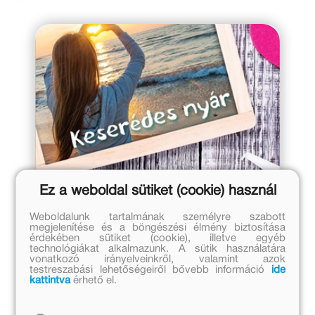
Ez a weboldal sütiket (cookie) használ
2019. november 18.
Weboldalunk tartalmának személyre szabott
megjelenítése és a böngészési élmény biztosítása
Huchton: Keserédes nyár
érdekében sütiket (cookie), illetve egyéb
technológiákat alkalmazunk. A sütik használatára
Szerelmes, nyári munkás,
vonatkozó irányelveinkről, valamint azok
megbocsátásért küzdős.
testreszabási lehetőségeiről bővebb információ
ide
kattintva
érhető el.
BBerni86 könyvajánlója a regenyvilag.blog.hu-n /
2019. november 03.