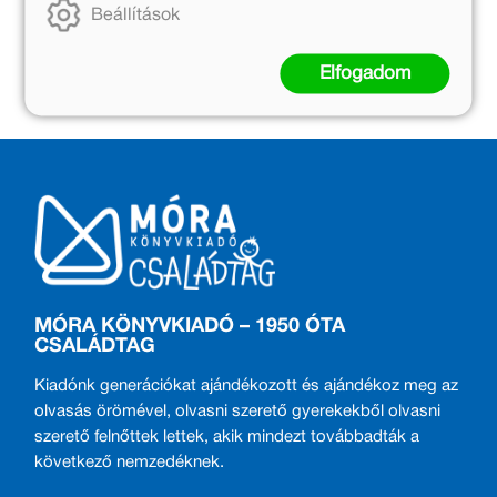
...egy nagyon szerethető ifjúsági regény,
Beállítások
szerettem!
Elfogadom
MÓRA KÖNYVKIADÓ – 1950 ÓTA
CSALÁDTAG
Kiadónk generációkat ajándékozott és ajándékoz meg az
olvasás örömével, olvasni szerető gyerekekből olvasni
szerető felnőttek lettek, akik mindezt továbbadták a
következő nemzedéknek.