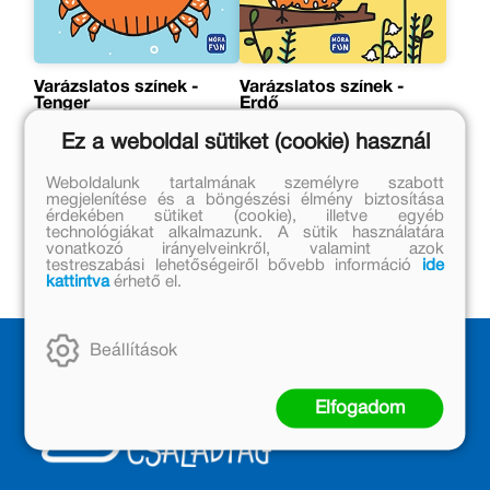
Varázslatos színek -
Varázslatos színek -
Tenger
Erdő
Ez a weboldal sütiket (cookie) használ
Eredeti ár:
Eredeti ár:
3 499 Ft
3 499 Ft
Weboldalunk tartalmának személyre szabott
megjelenítése és a böngészési élmény biztosítása
Kedvezményes ár:
Kedvezményes ár:
érdekében sütiket (cookie), illetve egyéb
2 449 Ft
2 449 Ft
technológiákat alkalmazunk. A sütik használatára
vonatkozó irányelveinkről, valamint azok
testreszabási lehetőségeiről bővebb információ
ide
Kosárba
Kosárba
kattintva
érhető el.
Beállítások
Elfogadom