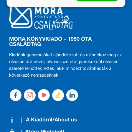
MÓRA KÖNYVKIADÓ – 1950 ÓTA
CSALÁDTAG
Kiadónk generációkat ajándékozott és ajándékoz meg az
olvasás örömével, olvasni szerető gyerekekből olvasni
szerető felnőttek lettek, akik mindezt továbbadták a
következő nemzedéknek.
A Kiadóról/About us