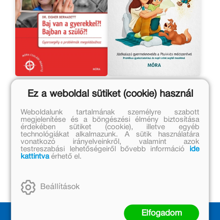
Baj van a gyerekkel?
Játssz, mesélj és figyelj!
Ez a weboldal sütiket (cookie) használ
Bajban a szülő!
- Játékalapú
gyermeknevelés a
Eigner Bernadett
Táncsics Judit, Tóth-
Plukkido módszerével
Weboldalunk tartalmának személyre szabott
Farkas Renáta
megjelenítése és a böngészési élmény biztosítása
Eredeti ár:
Eredeti ár:
érdekében sütiket (cookie), illetve egyéb
technológiákat alkalmazunk. A sütik használatára
3 999 Ft
3 499 Ft
vonatkozó irányelveinkről, valamint azok
testreszabási lehetőségeiről bővebb információ
ide
Online ár:
Kedvezményes ár:
kattintva
érhető el.
3 279 Ft
1 750 Ft
Kosárba
Kosárba
Beállítások
Elfogadom