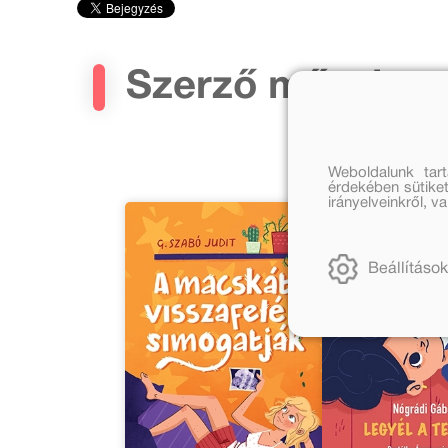
Szerző művei
Weboldalunk tar
érdekében sütiket
irányelveinkről, 
Beállítások