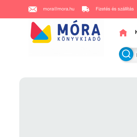
mora@mora.hu
Fizetés és szállítás