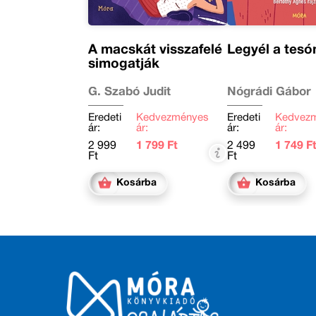
A macskát visszafelé
Legyél a tesó
simogatják
G. Szabó Judit
Nógrádi Gábor
Eredeti
Kedvezményes
Eredeti
Kedvez
ár:
ár:
ár:
ár:
2 999
1 799 Ft
2 499
1 749 F
Ft
Ft
Kosárba
Kosárba