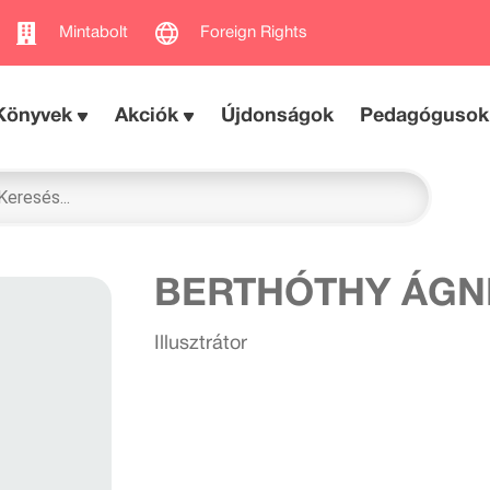
Mintabolt
Foreign Rights
Könyvek
Akciók
Újdonságok
Pedagógusok
BERTHÓTHY ÁGN
Illusztrátor