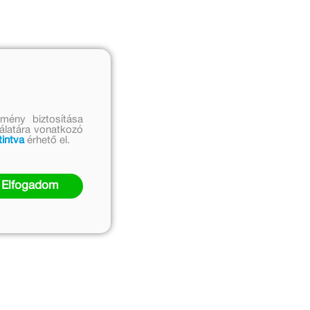
mény biztosítása
nálatára vonatkozó
tintva
érhető el.
Elfogadom