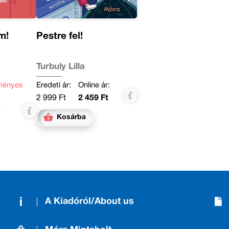
m!
Pestre fel!
Turbuly Lilla
ményes
Eredeti ár:
Online ár:
2 999 Ft
2 459 Ft
t
Kosárba
A Kiadóról/About us