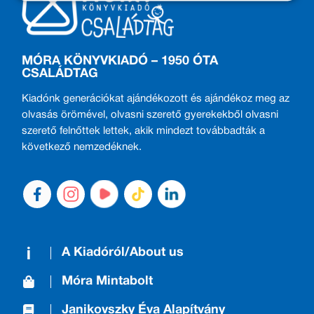
MÓRA KÖNYVKIADÓ – 1950 ÓTA
CSALÁDTAG
Kiadónk generációkat ajándékozott és ajándékoz meg az
olvasás örömével, olvasni szerető gyerekekből olvasni
szerető felnőttek lettek, akik mindezt továbbadták a
következő nemzedéknek.
A Kiadóról/About us
Móra Mintabolt
Janikovszky Éva Alapítvány