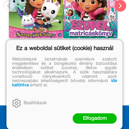
Gabi babaháza - Szerep-
Gabi babaháza - The
Ez a weboldal sütiket (cookie) használ
játék-könyv
movie. Szuper
matricáskönyv
Weboldalunk tartalmának személyre szabott
Eredeti ár:
Eredeti ár:
megjelenítése és a böngészési élmény biztosítása
7 999 Ft
1 699 Ft
érdekében sütiket (cookie), illetve egyéb
technológiákat alkalmazunk. A sütik használatára
Online ár:
Online ár:
vonatkozó irányelveinkről, valamint azok
testreszabási lehetőségeiről bővebb információ
ide
6 559 Ft
1 393 Ft
kattintva
érhető el.
Kosárba
Kosárba
Beállítások
Elfogadom