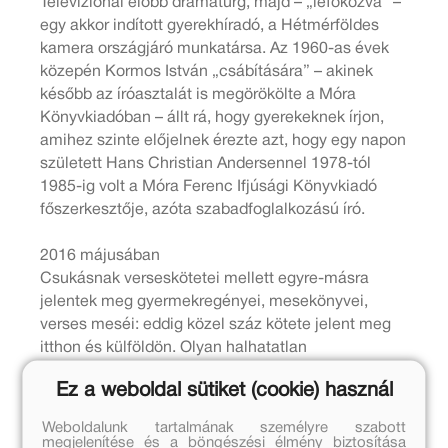
Televíziónál előbb dramaturg, majd – „lefokozva” –
egy akkor indított gyerekhíradó, a Hétmérföldes
kamera országjáró munkatársa. Az 1960-as évek
közepén Kormos István „csábítására” – akinek
később az íróasztalát is megörökölte a Móra
Könyvkiadóban – állt rá, hogy gyerekeknek írjon,
amihez szinte előjelnek érezte azt, hogy egy napon
született Hans Christian Andersennel 1978-tól
1985-ig volt a Móra Ferenc Ifjúsági Könyvkiadó
főszerkesztője, azóta szabadfoglalkozású író.
2016 májusában
Csukásnak verseskötetei mellett egyre-másra
jelentek meg gyermekregényei, mesekönyvei,
verses meséi: eddig közel száz kötete jelent meg
itthon és külföldön. Olyan halhatatlan
mesefigurákat teremtett meg az elmúlt negyven
Ez a weboldal sütiket (cookie) használ
évben, mint például Mirr-Murr, Pom Pom, vagy
Süsü, a sárkány. Ezeket a figurákat a gyerekek
Weboldalunk tartalmának személyre szabott
főként rajz- és bábfilmekből ismerhették meg, több
megjelenítése és a böngészési élmény biztosítása