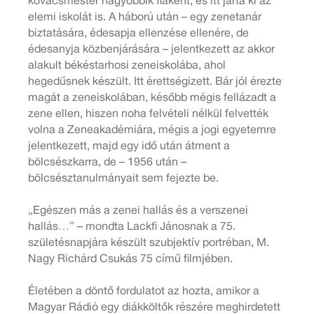
kovácsmester nagyobbik fiaként, és itt járta ki az
elemi iskolát is. A háború után – egy zenetanár
biztatására, édesapja ellenzése ellenére, de
édesanyja közbenjárására – jelentkezett az akkor
alakult békéstarhosi zeneiskolába, ahol
hegedűsnek készült. Itt érettségizett. Bár jól érezte
magát a zeneiskolában, később mégis fellázadt a
zene ellen, hiszen noha felvételi nélkül felvették
volna a Zeneakadémiára, mégis a jogi egyetemre
jelentkezett, majd egy idő után átment a
bölcsészkarra, de – 1956 után –
bölcsésztanulmányait sem fejezte be.
„Egészen más a zenei hallás és a verszenei
hallás…” – mondta Lackfi Jánosnak a 75.
születésnapjára készült szubjektív portréban, M.
Nagy Richárd Csukás 75 című filmjében.
Életében a döntő fordulatot az hozta, amikor a
Magyar Rádió egy diákköltők részére meghirdetett