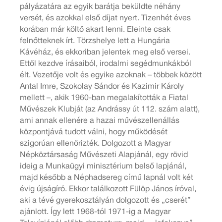
pályázatára az egyik barátja beküldte néhány
versét, és azokkal első díjat nyert. Tizenhét éves
korában már költő akart lenni. Eleinte csak
felnőtteknek írt. Törzshelye lett a Hungária
Kávéház, és ekkoriban jelentek meg első versei.
Ettől kezdve írásaiból, irodalmi segédmunkákból
élt. Vezetője volt és egyike azoknak – többek között
Antal Imre, Szokolay Sándor és Kazimir Károly
mellett –, akik 1960-ban megalakították a Fiatal
Művészek Klubját (az Andrássy út 112. szám alatt),
ami annak ellenére a hazai művészellenállás
központjává tudott válni, hogy működését
szigorúan ellenőrizték. Dolgozott a Magyar
Népköztársaság Művészeti Alapjánál, egy rövid
ideig a Munkaügyi minisztérium belső lapjánál,
majd később a Néphadsereg című lapnál volt két
évig újságíró. Ekkor találkozott Fülöp János íróval,
aki a tévé gyerekosztályán dolgozott és „cserét”
ajánlott. Így lett 1968-tól 1971-ig a Magyar