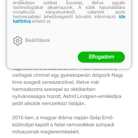
érdekében sütiket (cookie), illetve egyéb
ifjúsági regényéből pedig sikeres tévéfilm készült.
technológiákat alkalmazunk. A sütik használatára
1975-ben a hollywoodi X. televíziós fesztiválon a
vonatkozó irányelveinkről, valamint azok
testreszabási lehetőségeiről bővebb információ
ide
Keménykalap és krumpliorr című játékfilm
kattintva
érhető el.
megkapta a fesztivál nagydíját és Az Év Legjobb
Gyermekfilmje címet is.
Beállítások
2013. szeptember végén avatták a Keménykalap
és krumpliorr című ifjúsági regényében szereplő
Elfogadom
valós személy, Bagaméri Mihály kisújszállási
fagylaltárus bronzszobrát. 2014-ben Szökevény
csillagok címmel egy gyerekoperán dolgozik Nagy
Imre szegedi zeneszerzővel, illetve már
harmadszorra szerepel az októberben
nyilvánosságra hozott, Astrid Lindgren-emlékdíjra
jelölt alkotók nemzetközi listáján.
2015-ben, a magyar dráma napján Szép Ernő-
különdíjat kapott a fiatal nemzedékek színpadi
mítoszainak megteremtéséért.