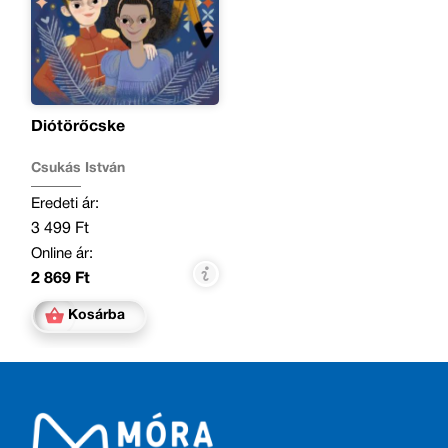
Diótörőcske
Csukás István
Eredeti ár:
3 499 Ft
Online ár:
2 869 Ft
Kosárba