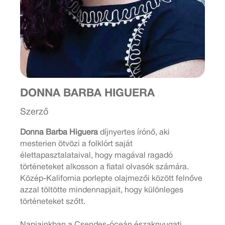
DONNA BARBA HIGUERA
Szerző
Donna Barba Higuera
díjnyertes írónő, aki
mesterien ötvözi a folklórt saját
élettapasztalataival, hogy magával ragadó
történeteket alkosson a fiatal olvasók számára.
Közép-Kalifornia porlepte olajmezői között felnőve
azzal töltötte mindennapjait, hogy különleges
történeteket szőtt.
Napjainkban a Csendes-óceán északnyugati