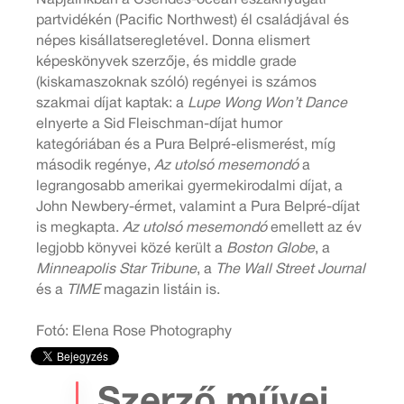
partvidékén (Pacific Northwest) él családjával és
népes kisállatseregletével. Donna elismert
képeskönyvek szerzője, és middle grade
(kiskamaszoknak szóló) regényei is számos
szakmai díjat kaptak: a
Lupe Wong Won’t Dance
elnyerte a Sid Fleischman-díjat humor
kategóriában és a Pura Belpré-elismerést, míg
második regénye,
Az utolsó mesemondó
a
legrangosabb amerikai gyermekirodalmi díjat, a
John Newbery-érmet, valamint a Pura Belpré-díjat
is megkapta.
Az utolsó mesemondó
emellett az év
legjobb könyvei közé került a
Boston Globe
, a
Minneapolis Star Tribune
, a
The Wall Street Journal
és a
TIME
magazin listáin is.
Fotó: Elena Rose Photography
Szerző művei