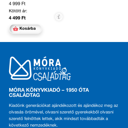
4 999 Ft
Kötött ár:
4 499 Ft
Kosárba
MÓRA KÖNYVKIADÓ – 1950 ÓTA
CSALÁDTAG
Kiadónk generációkat ajándékozott és ajándékoz meg az
olvasás örömével, olvasni szerető gyerekekből olvasni
szerető felnőttek lettek, akik mindezt továbbadták a
következő nemzedéknek.