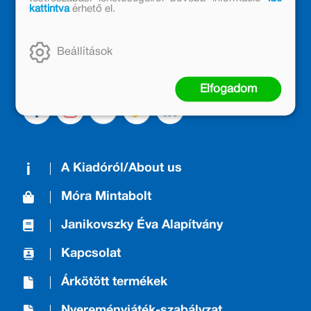
kattintva
érhető el.
Kiadónk generációkat ajándékozott és ajándékoz meg az
olvasás örömével, olvasni szerető gyerekekből olvasni
szerető felnőttek lettek, akik mindezt továbbadták a
Beállítások
következő nemzedéknek.
Elfogadom
A Kiadóról/About us
Móra Mintabolt
Janikovszky Éva Alapítvány
Kapcsolat
Árkötött termékek
Nyereményjáték-szabályzat