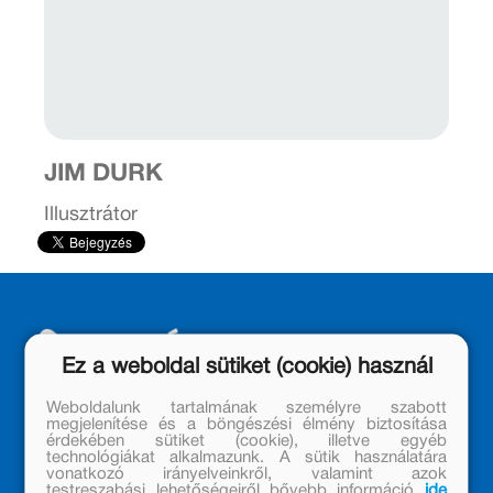
JIM DURK
Illusztrátor
Ez a weboldal sütiket (cookie) használ
Weboldalunk tartalmának személyre szabott
megjelenítése és a böngészési élmény biztosítása
érdekében sütiket (cookie), illetve egyéb
technológiákat alkalmazunk. A sütik használatára
MÓRA KÖNYVKIADÓ – 1950 ÓTA
vonatkozó irányelveinkről, valamint azok
CSALÁDTAG
testreszabási lehetőségeiről bővebb információ
ide