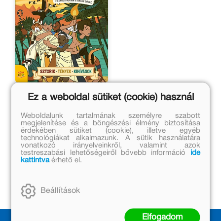
Az egyiptomi kaland
Ez a weboldal sütiket (cookie) használ
Frances Durkin
Weboldalunk tartalmának személyre szabott
megjelenítése és a böngészési élmény biztosítása
érdekében sütiket (cookie), illetve egyéb
Eredeti ár:
technológiákat alkalmazunk. A sütik használatára
2 999 Ft
vonatkozó irányelveinkről, valamint azok
testreszabási lehetőségeiről bővebb információ
ide
Kötött ár:
kattintva
érhető el.
2 699 Ft
Kosárba
Beállítások
Elfogadom