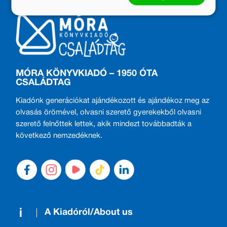
MÓRA KÖNYVKIADÓ – 1950 ÓTA
CSALÁDTAG
Kiadónk generációkat ajándékozott és ajándékoz meg az
olvasás örömével, olvasni szerető gyerekekből olvasni
szerető felnőttek lettek, akik mindezt továbbadták a
következő nemzedéknek.
A Kiadóról/About us