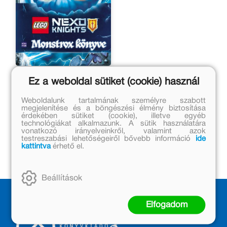
LEGO NEXO KNIGHTS -
Ez a weboldal sütiket (cookie) használ
Monstrox könyve
Mark Hoffmeier, Paul
Weboldalunk tartalmának személyre szabott
Hoffmeier
megjelenítése és a böngészési élmény biztosítása
érdekében sütiket (cookie), illetve egyéb
Eredeti ár:
technológiákat alkalmazunk. A sütik használatára
3 499 Ft
vonatkozó irányelveinkről, valamint azok
testreszabási lehetőségeiről bővebb információ
ide
Kedvezményes ár:
kattintva
érhető el.
600 Ft
Beállítások
Elfogadom