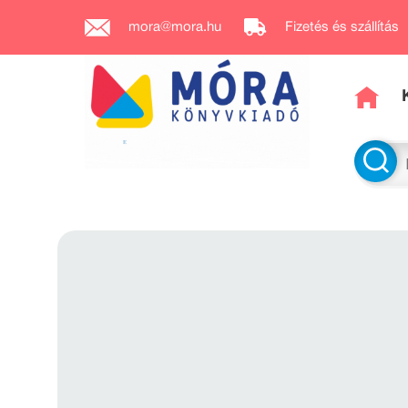
mora@mora.hu
Fizetés és szállítás