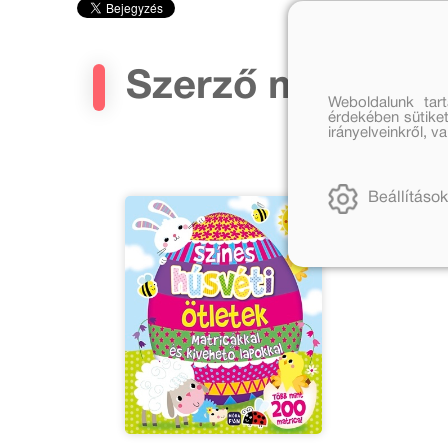
Szerző művei
Weboldalunk tar
érdekében sütiket
irányelveinkről, 
Beállítások