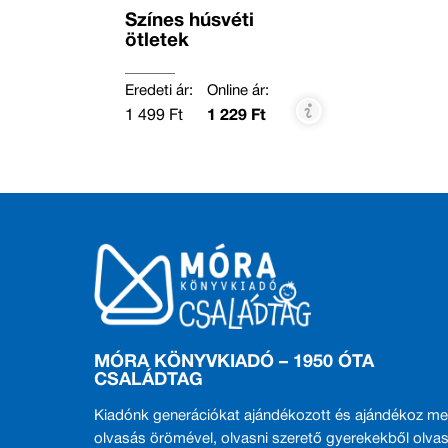
Színes húsvéti
ötletek
Eredeti ár:
Online ár:
1 499 Ft
1 229 Ft
MÓRA KÖNYVKIADÓ – 1950 ÓTA
CSALÁDTAG
Kiadónk generációkat ajándékozott és ajándékoz me
olvasás örömével, olvasni szerető gyerekekből olvas