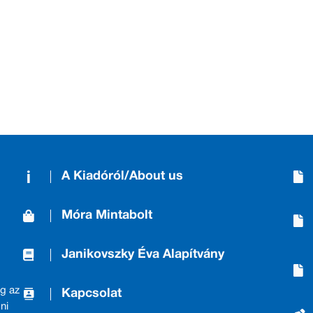
A Kiadóról/About us
Móra Mintabolt
Janikovszky Éva Alapítvány
g az
Kapcsolat
ni