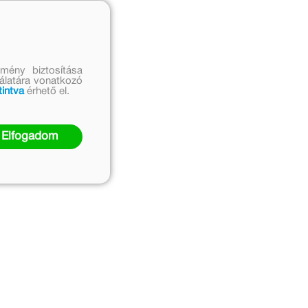
mény biztosítása
nálatára vonatkozó
tintva
érhető el.
Elfogadom