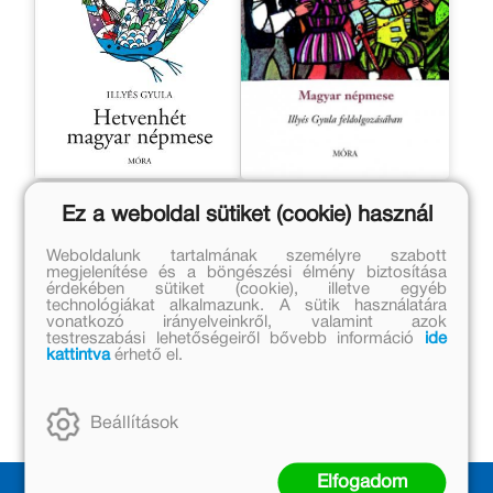
Hetvenhét magyar
Ludas Matyi
Ez a weboldal sütiket (cookie) használ
népmese
Illyés Gyula
Illyés Gyula
Weboldalunk tartalmának személyre szabott
megjelenítése és a böngészési élmény biztosítása
érdekében sütiket (cookie), illetve egyéb
Eredeti ár:
Eredeti ár:
technológiákat alkalmazunk. A sütik használatára
4 999 Ft
1 790 Ft
vonatkozó irányelveinkről, valamint azok
testreszabási lehetőségeiről bővebb információ
ide
Online ár:
Online ár:
kattintva
érhető el.
4 099 Ft
1 468 Ft
Kosárba
Kosárba
Beállítások
Elfogadom