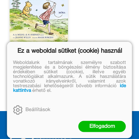
Micimackó meg én
Ez a weboldal sütiket (cookie) használ
Jeanne Willis
Weboldalunk tartalmának személyre szabott
megjelenítése és a böngészési élmény biztosítása
érdekében sütiket (cookie), illetve egyéb
Eredeti ár:
technológiákat alkalmazunk. A sütik használatára
3 699 Ft
vonatkozó irányelveinkről, valamint azok
testreszabási lehetőségeiről bővebb információ
ide
Online ár:
kattintva
érhető el.
3 033 Ft
Beállítások
Elfogadom