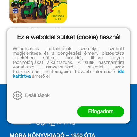
Kukucskálj, keresgélj! -
Hahó, gépek!
Ez a weboldal sütiket (cookie) használ
Eredeti ár:
Weboldalunk tartalmának személyre szabott
megjelenítése és a böngészési élmény biztosítása
3 499 Ft
érdekében sütiket (cookie), illetve egyéb
Online ár:
technológiákat alkalmazunk. A sütik használatára
vonatkozó irányelveinkről, valamint azok
2 869 Ft
testreszabási lehetőségeiről bővebb információ
ide
kattintva
érhető el.
Beállítások
Elfogadom
MÓRA KÖNYVKIADÓ – 1950 ÓTA