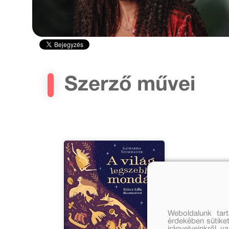
Szerző művei
Weboldalunk tar
érdekében sütiket
irányelveinkről, 