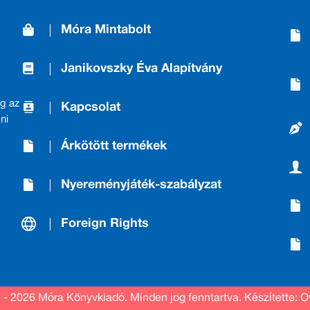
Móra Mintabolt
Janikovszky Éva Alapítvány
g az
Kapcsolat
ni
Árkötött termékek
Nyereményjáték-szabályzat
Foreign Rights
 - 2026 Móra Könyvkiadó.
Minden jog fenntartva.
Készítette: O