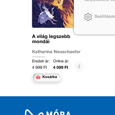
Beállítások
A világ legszebb
mondái
Katharina Neuschaefer
Eredeti ár:
Online ár:
4 999 Ft
4 099 Ft
Kosárba