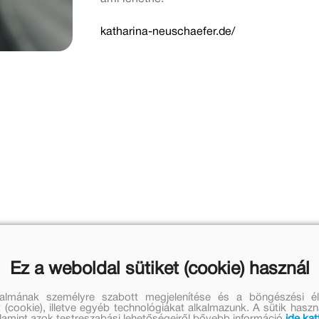
katharina-neuschaefer.de/
Ez a weboldal sütiket (cookie) használ
talmának személyre szabott megjelenítése és a böngészési él
 (cookie), illetve egyéb technológiákat alkalmazunk. A sütik hasz
valamint azok testreszabási lehetőségeiről bővebb információ
ide kat