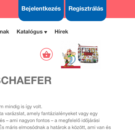
Bejelentkezés
Regisztrálás
nak
Katalógus
Hírek
SCHAEFER
m mindig is így volt.
jta varázslat, amely fantázialényeket vagy egy
és – ami nagyon fontos – a megfelelő időjárási
 És máris elmosódnak a határok a között, ami van és