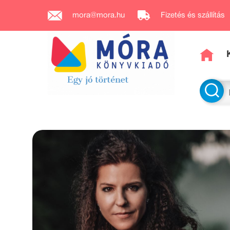
mora@mora.hu
Fizetés és szállítás