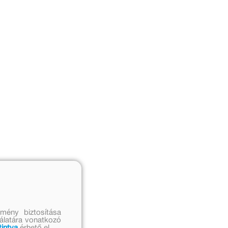
mény biztosítása
nálatára vonatkozó
tintva
érhető el.