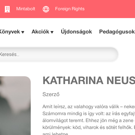
Mintabolt
Foreign Rights
Könyvek
Akciók
Újdonságok
Pedagógusok
KATHARINA NEU
Szerző
Amit leírsz, az valahogy valóra válik – neke
Számomra mindig is így volt: az írás egyfa
álomvilágot teremt. Ehhez jön még a zene 
körülmények: köd, viharok és sötét felhők.
ami lehetne.