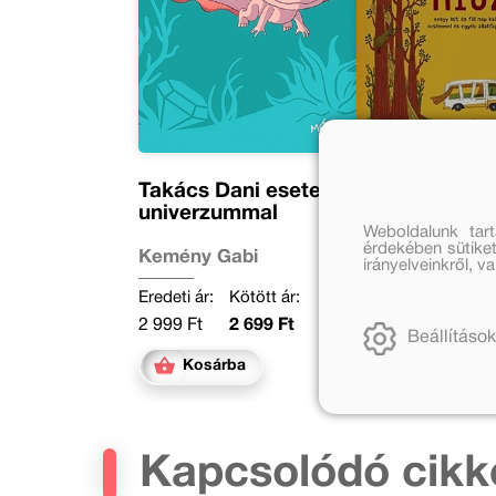
Takács Dani esete az
A konkrét hiú
univerzummal
Weboldalunk tar
érdekében sütiket
Kemény Gabi
Kemény Gabi
irányelveinkről, 
Eredeti ár:
Kötött ár:
Eredeti ár:
Online 
2 999 Ft
2 699 Ft
2 999 Ft
2 459 
Beállítások
Kosárba
Kosárba
Kapcsolódó cikk