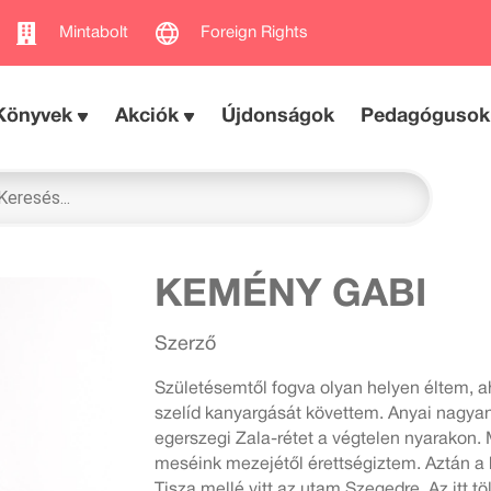
Mintabolt
Foreign Rights
Könyvek
Akciók
Újdonságok
Pedagógusok
KEMÉNY GABI
Szerző
Születésemtől fogva olyan helyen éltem, ah
szelíd kanyargását követtem. Anyai nagyan
egerszegi Zala-rétet a végtelen nyarakon. 
meséink mezejétől érettségiztem. Aztán a
Tisza mellé vitt az utam Szegedre. Az itt tö