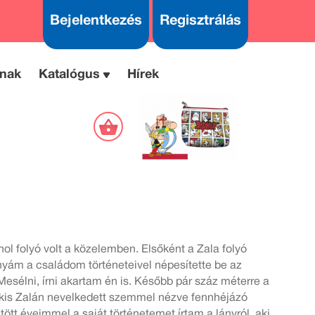
Bejelentkezés
Regisztrálás
nak
Katalógus
Hírek
ol folyó volt a közelemben. Elsőként a Zala folyó
yám a családom történeteivel népesítette be az
Mesélni, írni akartam én is. Később pár száz méterre a
 kis Zalán nevelkedett szemmel nézve fennhéjázó
ltött éveimmel a saját történetemet írtam a lányról, aki