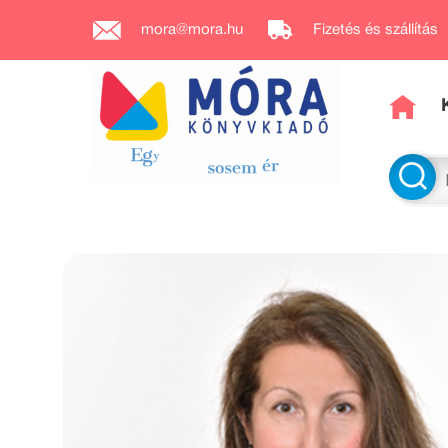
mora@mora.hu
Fizetés és szállítás