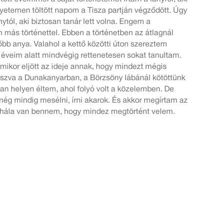
egyetemen töltött napom a Tisza partján végződött. Úgy
nytól, aki biztosan tanár lett volna. Engem a
 más történettel. Ebben a történetben az átlagnál
bb anya. Valahol a kettő közötti úton szereztem
éveim alatt mindvégig rettenetesen sokat tanultam.
mikor eljött az ideje annak, hogy mindezt mégis
szva a Dunakanyarban, a Börzsöny lábánál kötöttünk
an helyen éltem, ahol folyó volt a közelemben. De
y még mindig mesélni, írni akarok. És akkor megírtam az
i hála van bennem, hogy mindez megtörtént velem.