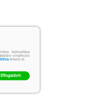
mény biztosítása
nálatára vonatkozó
tintva
érhető el.
Elfogadom