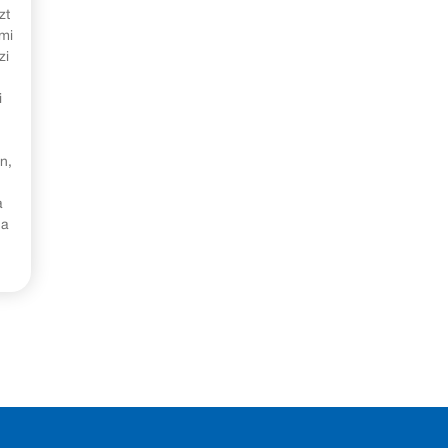
zt
mi
zi
i
n,
a
 a