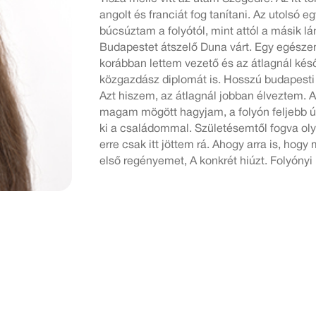
angolt és franciát fog tanítani. Az utolsó 
búcsúztam a folyótól, mint attól a másik lá
Budapestet átszelő Duna várt. Egy egészen
korábban lettem vezető és az átlagnál késő
közgazdász diplomát is. Hosszú budapesti 
Azt hiszem, az átlagnál jobban élveztem. A
magam mögött hagyjam, a folyón feljebb ú
ki a családommal. Születésemtől fogva oly
erre csak itt jöttem rá. Ahogy arra is, hog
első regényemet, A konkrét hiúzt. Folyóny