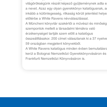
világörökségünk részét képező gyűjteménynek adta e
a nevet. Azaz egy olyan gyerekkönyv katalógusnak, a
inkább a különlegesség, ritkaság körüli jelentést helye
előtérbe a White Ravens névválasztással.
A Müncheni könyvtár szakértői a művészi és minőség
szempontok mellett a társadalmi témákra való
érzékenységet tartják szem előtt a katalógus
összeállításakor. 200 címet választanak ki a 37 nyelve
59 országban megjelent könyvekből.
A White Ravens katalógus minden évben bemutatásr
kerül a Bolognai Nemzetközi Gyerekkönyvvásáron és
Frankfurti Nemzetközi Könyvvásáron is.