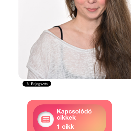
Kapcsolódó
cikkek
1 cikk