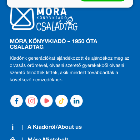
MÓRA KÖNYVKIADÓ – 1950 ÓTA
CSALÁDTAG
Kiadónk generációkat ajándékozott és ajándékoz meg az
olvasás örömével, olvasni szerető gyerekekből olvasni
szerető felnőttek lettek, akik mindezt továbbadták a
következő nemzedéknek.
A Kiadóról/About us