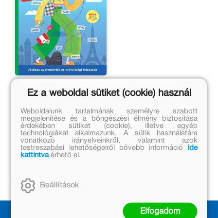
Szóvilág - Szóvirág
Ez a weboldal sütiket (cookie) használ
Budai Éva, M. Némethy
Weboldalunk tartalmának személyre szabott
Márti
megjelenítése és a böngészési élmény biztosítása
Eredeti ár:
érdekében sütiket (cookie), illetve egyéb
technológiákat alkalmazunk. A sütik használatára
2 999 Ft
vonatkozó irányelveinkről, valamint azok
testreszabási lehetőségeiről bővebb információ
ide
Kedvezményes ár:
kattintva
érhető el.
2 099 Ft
Kosárba
Beállítások
Elfogadom