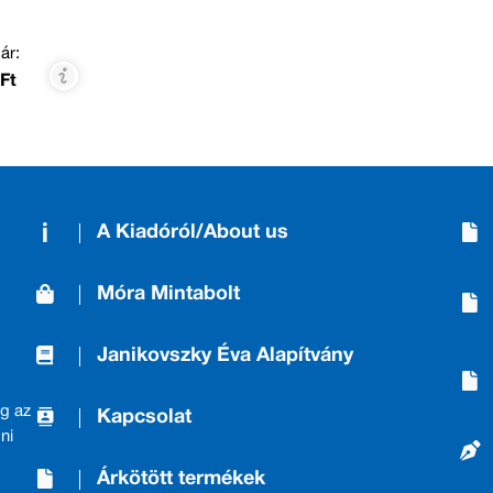
ár:
Ft
A Kiadóról/About us
Móra Mintabolt
Janikovszky Éva Alapítvány
g az
Kapcsolat
ni
Árkötött termékek