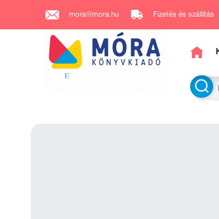
mora@mora.hu
Fizetés és szállítás