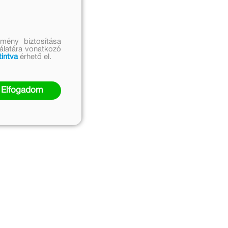
mény biztosítása
nálatára vonatkozó
tintva
érhető el.
Elfogadom