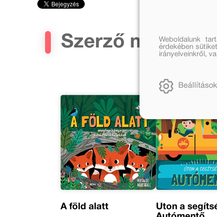
Szerző művei
Weboldalunk tar
érdekében sütiket
irányelveinkről, 
Beállítások
A föld alatt
Úton a segítsé
Autómentő