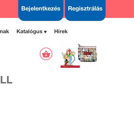
Bejelentkezés
Regisztrálás
nak
Katalógus
Hírek
LL