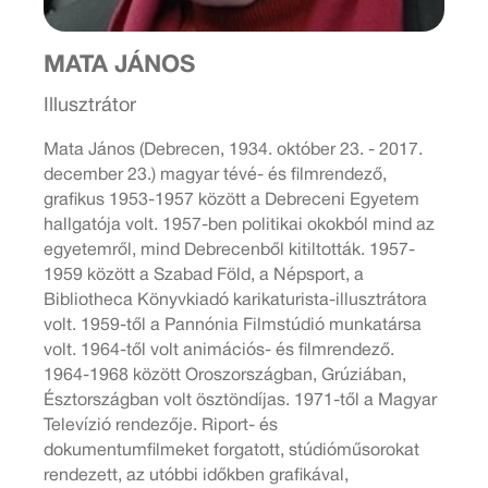
MATA JÁNOS
Illusztrátor
Mata János (Debrecen, 1934. október 23. - 2017.
december 23.) magyar tévé- és filmrendező,
grafikus 1953-1957 között a Debreceni Egyetem
hallgatója volt. 1957-ben politikai okokból mind az
egyetemről, mind Debrecenből kitiltották. 1957-
1959 között a Szabad Föld, a Népsport, a
Bibliotheca Könyvkiadó karikaturista-illusztrátora
volt. 1959-től a Pannónia Filmstúdió munkatársa
volt. 1964-től volt animációs- és filmrendező.
1964-1968 között Oroszországban, Grúziában,
Észtországban volt ösztöndíjas. 1971-től a Magyar
Televízió rendezője. Riport- és
dokumentumfilmeket forgatott, stúdióműsorokat
rendezett, az utóbbi időkben grafikával,