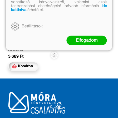
vonatkozó irányelveinkről, valamint azok
testreszabási lehetőségeiről bővebb információ
ide
kattintva
érhető el.
Kukori és Kotkoda
Beállítások
Bálint Ágnes, Németh
Ágnes
Eredeti ár:
Elfogadom
4 499 Ft
Online ár:
3 689 Ft
Kosárba