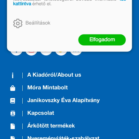
kattintva
érhető el.
Kiadónk generációkat ajándékozott és ajándékoz meg az
olvasás örömével, olvasni szerető gyerekekből olvasni
szerető felnőttek lettek, akik mindezt továbbadták a
Beállítások
következő nemzedéknek.
Elfogadom
A Kiadóról/About us
Móra Mintabolt
Janikovszky Éva Alapítvány
Kapcsolat
Árkötött termékek
Nyereményjáték-szabályzat