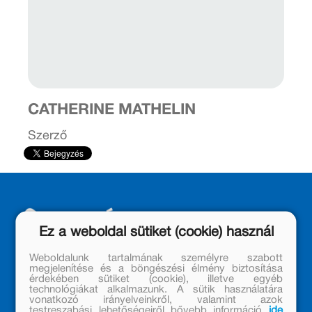
CATHERINE MATHELIN
Szerző
Ez a weboldal sütiket (cookie) használ
Weboldalunk tartalmának személyre szabott
megjelenítése és a böngészési élmény biztosítása
érdekében sütiket (cookie), illetve egyéb
technológiákat alkalmazunk. A sütik használatára
MÓRA KÖNYVKIADÓ – 1950 ÓTA
vonatkozó irányelveinkről, valamint azok
CSALÁDTAG
testreszabási lehetőségeiről bővebb információ
ide