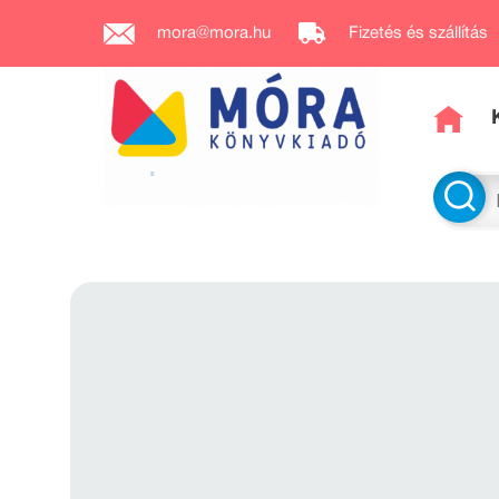
mora@mora.hu
Fizetés és szállítás