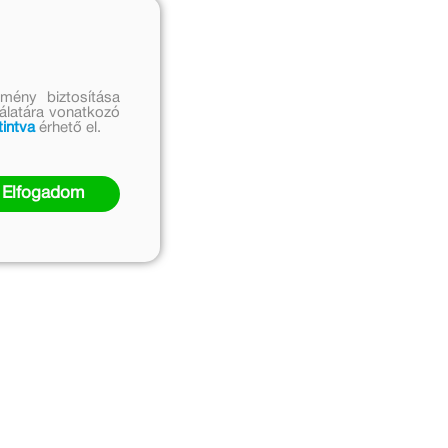
mény biztosítása
nálatára vonatkozó
tintva
érhető el.
Elfogadom