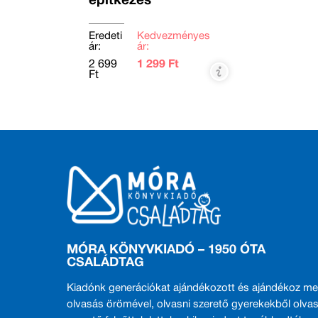
építkezés
Eredeti
Kedvezményes
ár:
ár:
2 699
1 299 Ft
Ft
MÓRA KÖNYVKIADÓ – 1950 ÓTA
CSALÁDTAG
Kiadónk generációkat ajándékozott és ajándékoz me
olvasás örömével, olvasni szerető gyerekekből olvas