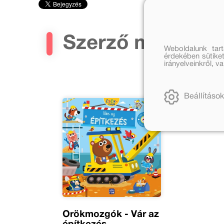
Szerző művei
Weboldalunk tar
érdekében sütiket
irányelveinkről, 
Beállítások
Örökmozgók - Vár az