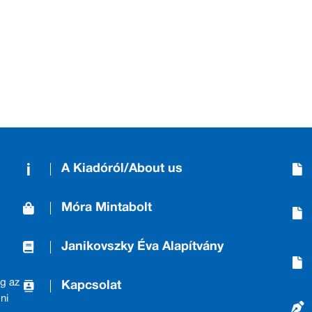
A Kiadóról/About us
Móra Mintabolt
Janikovszky Éva Alapítvány
g az
Kapcsolat
ni