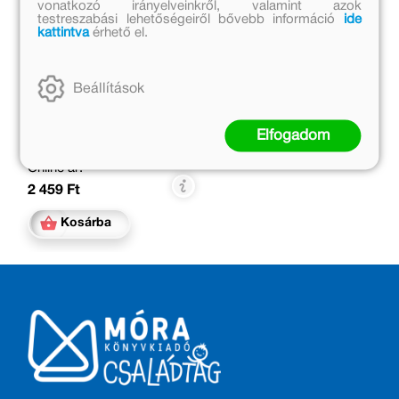
vonatkozó irányelveinkről, valamint azok
testreszabási lehetőségeiről bővebb információ
ide
kattintva
érhető el.
A budai vár Vagányai
Beállítások
Monica Porter
Eredeti ár:
Elfogadom
2 999 Ft
Online ár:
2 459 Ft
Kosárba