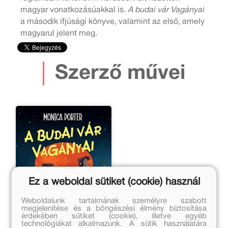
magyar vonatkozásúakkal is.
A budai vár Vagányai
a második ifjúsági könyve, valamint az első, amely
magyarul jelent meg.
Szerző művei
Ez a weboldal sütiket (cookie) használ
Weboldalunk tartalmának személyre szabott
megjelenítése és a böngészési élmény biztosítása
érdekében sütiket (cookie), illetve egyéb
technológiákat alkalmazunk. A sütik használatára