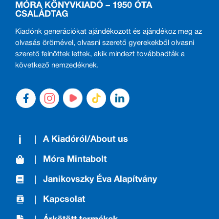
MÓRA KÖNYVKIADÓ – 1950 ÓTA
CSALÁDTAG
Kiadónk generációkat ajándékozott és ajándékoz meg az
olvasás örömével, olvasni szerető gyerekekből olvasni
szerető felnőttek lettek, akik mindezt továbbadták a
következő nemzedéknek.
A Kiadóról/About us
Móra Mintabolt
Janikovszky Éva Alapítvány
Kapcsolat