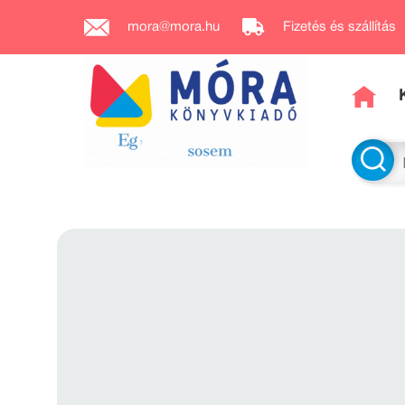
mora@mora.hu
Fizetés és szállítás