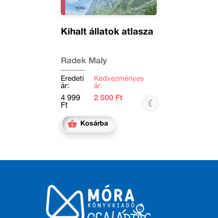
Kihalt állatok atlasza
Radek Maly
Eredeti
Kedvezményes
ár:
ár:
4 999
2 500 Ft
Ft
Kosárba