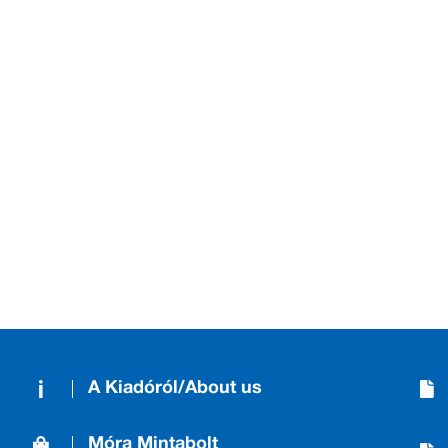
A Kiadóról/About us
Móra Mintabolt