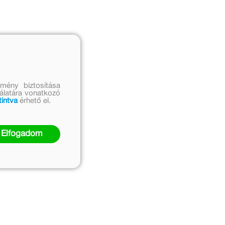
mény biztosítása
nálatára vonatkozó
tintva
érhető el.
Elfogadom