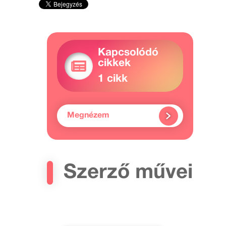
Kapcsolódó
cikkek
1 cikk
Megnézem
Szerző művei