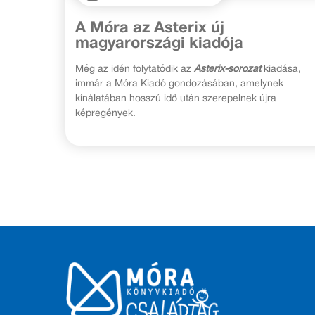
A Móra az Asterix új
magyarországi kiadója
Még az idén folytatódik az
Asterix-sorozat
kiadása,
immár a Móra Kiadó gondozásában, amelynek
kínálatában hosszú idő után szerepelnek újra
képregények.