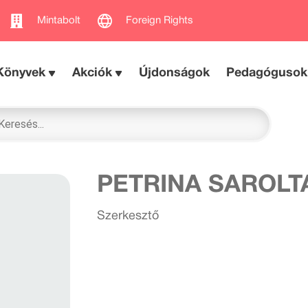
Mintabolt
Foreign Rights
Könyvek
Akciók
Újdonságok
Pedagógusok
PETRINA SAROLT
Szerkesztő