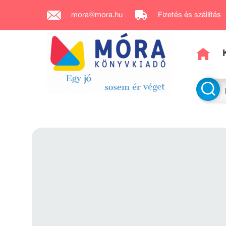
mora@mora.hu
Fizetés és szállítás