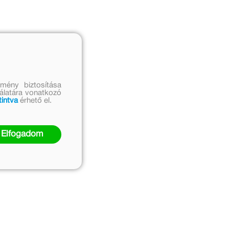
mény biztosítása
nálatára vonatkozó
tintva
érhető el.
Elfogadom