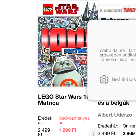
Weboldalunk tar
érdekében sütiket
irányelveinkről, 
Beállítások
LEGO Star Wars 1001
Asterix 24. - A
Matrica
és a belgák
Albert Uderzo
Eredeti
Kedvezményes
ár:
ár:
Eredeti ár:
Online 
2 499
1 299 Ft
3 499 Ft
2 869 
Ft