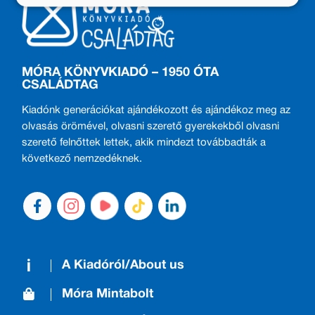
MÓRA KÖNYVKIADÓ – 1950 ÓTA
CSALÁDTAG
Kiadónk generációkat ajándékozott és ajándékoz meg az
olvasás örömével, olvasni szerető gyerekekből olvasni
szerető felnőttek lettek, akik mindezt továbbadták a
következő nemzedéknek.
A Kiadóról/About us
Móra Mintabolt