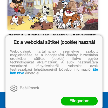
Ideafix 4. - A rebellisek
Ideafix 2. - Kutyakínálat
cirkuszolnak
római tálkán
Ez a weboldal sütiket (cookie) használ
C. Bacconnier, S. Lecocq, Y.
H. Benedetti, M. Coulon, N.
Coulon
Robin, S. Lecocq
Weboldalunk tartalmának személyre szabott
Eredeti ár:
Eredeti ár:
megjelenítése és a böngészési élmény biztosítása
érdekében sütiket (cookie), illetve egyéb
2 999 Ft
2 999 Ft
technológiákat alkalmazunk. A sütik használatára
vonatkozó irányelveinkről, valamint azok
Online ár:
Online ár:
testreszabási lehetőségeiről bővebb információ
ide
2 459 Ft
2 459 Ft
kattintva
érhető el.
Kosárba
Kosárba
Beállítások
Elfogadom