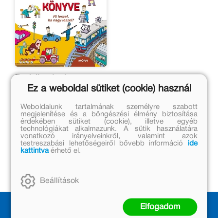
Foglalkozások nagy
könyve
Ez a weboldal sütiket (cookie) használ
Natalia Gordienko, Sergey
Gordienko
Weboldalunk tartalmának személyre szabott
megjelenítése és a böngészési élmény biztosítása
Eredeti ár:
érdekében sütiket (cookie), illetve egyéb
3 999 Ft
technológiákat alkalmazunk. A sütik használatára
vonatkozó irányelveinkről, valamint azok
Kedvezményes ár:
testreszabási lehetőségeiről bővebb információ
ide
kattintva
érhető el.
1 500 Ft
Kosárba
Beállítások
Elfogadom