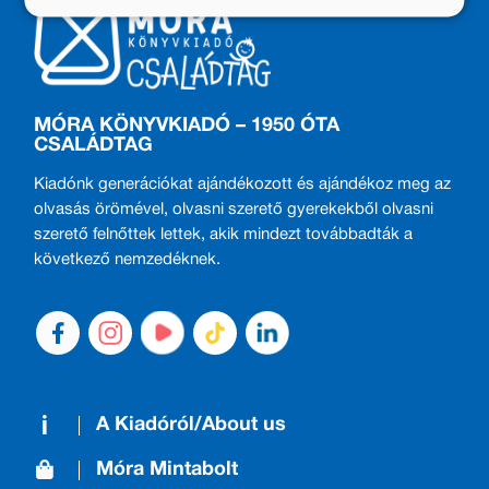
MÓRA KÖNYVKIADÓ – 1950 ÓTA
CSALÁDTAG
Kiadónk generációkat ajándékozott és ajándékoz meg az
olvasás örömével, olvasni szerető gyerekekből olvasni
szerető felnőttek lettek, akik mindezt továbbadták a
következő nemzedéknek.
A Kiadóról/About us
Móra Mintabolt