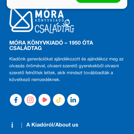
MÓRA KÖNYVKIADÓ – 1950 ÓTA
CSALÁDTAG
Kiadónk generációkat ajándékozott és ajándékoz meg az
olvasás örömével, olvasni szerető gyerekekből olvasni
szerető felnőttek lettek, akik mindezt továbbadták a
következő nemzedéknek.
A Kiadóról/About us