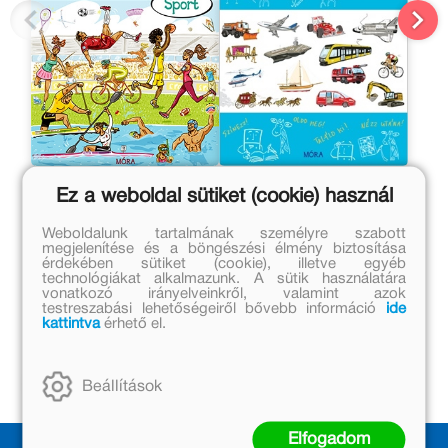
Ablak-zsiráf könyvek -
Ablak-zsiráf
Ez a weboldal sütiket (cookie) használ
Sport
foglalkoztatókönyv -
Közlekedés
Somlai János
Somlai János
Weboldalunk tartalmának személyre szabott
megjelenítése és a böngészési élmény biztosítása
érdekében sütiket (cookie), illetve egyéb
Eredeti ár:
Eredeti ár:
technológiákat alkalmazunk. A sütik használatára
2 999 Ft
999 Ft
vonatkozó irányelveinkről, valamint azok
testreszabási lehetőségeiről bővebb információ
ide
Kedvezményes ár:
Kedvezményes ár:
kattintva
érhető el.
1 799 Ft
599 Ft
Kosárba
Kosárba
Beállítások
Elfogadom