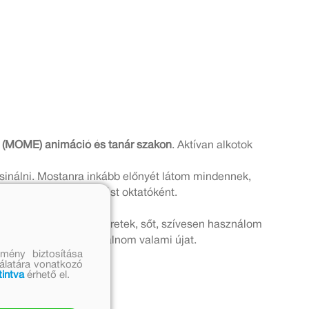
(MOME) animáció és tanár szakon
. Aktívan alkotok
csinálni. Mostanra inkább előnyét látom mindennek,
dni ezt az alkotói tudást oktatóként.
zolni és festeni is szeretek, sőt, szívesen használom
 és emiatt ki kell találnom valami újat.
mény biztosítása
nálatára vonatkozó
pp dolgozom.
tintva
érhető el.