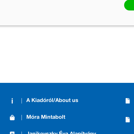
t és a szántóföldeket. A családom sokat mesélt nekem, és miv
benne, hogy egy mesekönyvben lakom.
rőt az életemhez, és ihletet a munkáimhoz.
A Kiadóról/About us
Móra Mintabolt