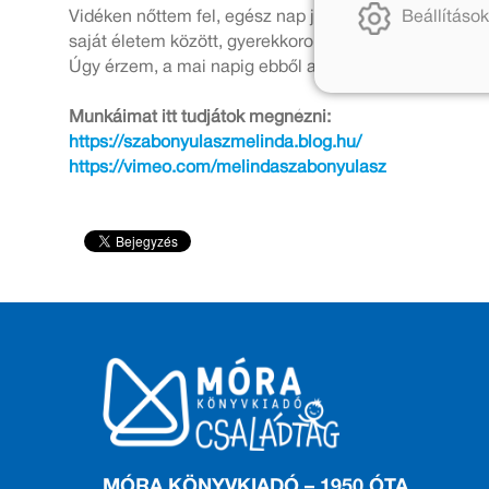
Vidéken nőttem fel, egész nap jártam az erdőt, mező
Beállítások
saját életem között, gyerekkoromban biztos voltam 
Úgy érzem, a mai napig ebből az időszakból merítek e
Munkáimat itt tudjátok megnézni:
https://szabonyulaszmelinda.blog.hu/
https://vimeo.com/melindaszabonyulasz
MÓRA KÖNYVKIADÓ – 1950 ÓTA