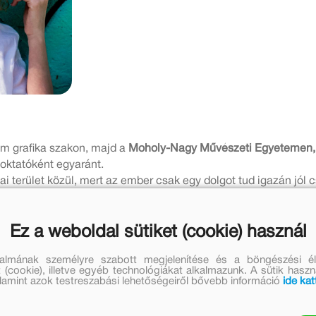
m grafika szakon, majd a
Moholy-Nagy Művészeti Egyetemen, 
 oktatóként egyaránt.
 terület közül, mert az ember csak egy dolgot tud igazán jól 
 tudom rajzolni illusztrátorként. A gyerekeknek pedig át tudom a
Ez a weboldal sütiket (cookie) használ
klasszikus technikákat a legfrissebb technikai újításokkal. Raj
zért örülök, ha olyan munka talál meg, amit még nem csináltam,
talmának személyre szabott megjelenítése és a böngészési él
 (cookie), illetve egyéb technológiákat alkalmazunk. A sütik hasz
 legközelebb, mert mindig az tart nagy izgalomban, amin é
valamint azok testreszabási lehetőségeiről bővebb információ
ide kat
b nemzetközi elismerést kaptam.