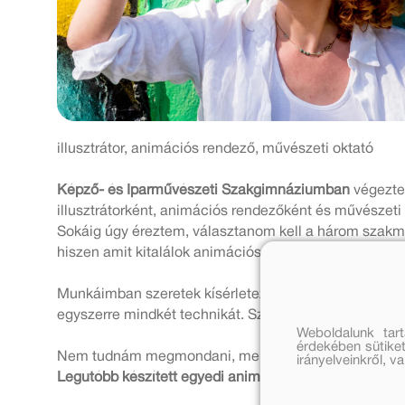
illusztrátor, animációs rendező, művészeti oktató
Képző- és Iparművészeti Szakgimnáziumban
végezte
illusztrátorként, animációs rendezőként és művészeti
Sokáig úgy éreztem, választanom kell a három szakmai
hiszen amit kitalálok animációs rendezőként, azt le is
Munkáimban szeretek kísérletezni, szívesen ötvözöm a 
egyszerre mindkét technikát. Szívesen kísérletezem, e
Weboldalunk tar
érdekében sütiket
Nem tudnám megmondani, melyik munkám áll hozzám a
irányelveinkről, 
Legutóbb készített egyedi animációs filmjeimmel töb