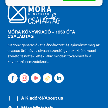
MÓRA KÖNYVKIADÓ – 1950 ÓTA
CSALÁDTAG
Kiadónk generációkat ajándékozott és ajándékoz meg az
olvasás örömével, olvasni szerető gyerekekből olvasni
szerető felnőttek lettek, akik mindezt továbbadták a
következő nemzedéknek.
A Kiadóról/About us