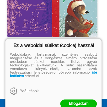
Mesék a Százholdas
24 karácsonyi mese
Ez a weboldal sütiket (cookie) használ
Pagonyból
Jane Riordan
Brigitte Weninger
Weboldalunk tartalmának személyre szabott
megjelenítése és a böngészési élmény biztosítása
Eredeti ár:
Eredeti ár:
érdekében sütiket (cookie), illetve egyéb
technológiákat alkalmazunk. A sütik használatára
4 499 Ft
5 999 Ft
vonatkozó irányelveinkről, valamint azok
testreszabási lehetőségeiről bővebb információ
ide
Kötött ár:
Online ár:
kattintva
érhető el.
4 049 Ft
4 919 Ft
Kosárba
Kosárba
Beállítások
Elfogadom