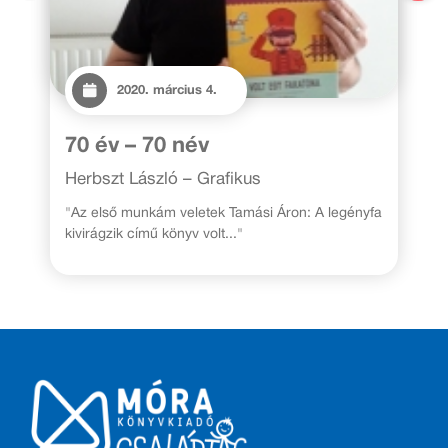
2020. március 4.
70 év – 70 név
Herbszt László – Grafikus
"Az első munkám veletek Tamási Áron: A legényfa
kivirágzik című könyv volt..."