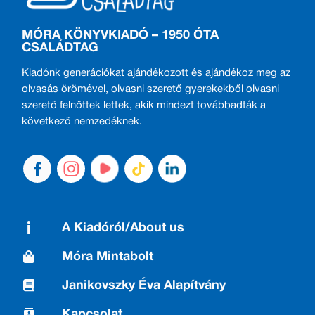
MÓRA KÖNYVKIADÓ – 1950 ÓTA
CSALÁDTAG
Kiadónk generációkat ajándékozott és ajándékoz meg az
olvasás örömével, olvasni szerető gyerekekből olvasni
szerető felnőttek lettek, akik mindezt továbbadták a
következő nemzedéknek.
A Kiadóról/About us
Móra Mintabolt
Janikovszky Éva Alapítvány
Kapcsolat