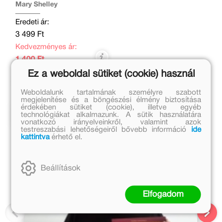
Mary Shelley
Eredeti ár:
3 499 Ft
Kedvezményes ár:
1 400 Ft
Ez a weboldal sütiket (cookie) használ
Kosárba
Weboldalunk tartalmának személyre szabott
megjelenítése és a böngészési élmény biztosítása
érdekében sütiket (cookie), illetve egyéb
Kapcsolódó cikkek
technológiákat alkalmazunk. A sütik használatára
vonatkozó irányelveinkről, valamint azok
testreszabási lehetőségeiről bővebb információ
ide
kattintva
érhető el.
Beállítások
Elfogadom