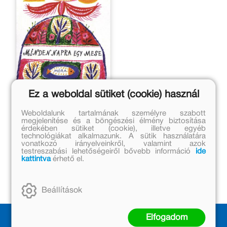
Ez a weboldal sütiket (cookie) használ
Minden napra egy mese
Weboldalunk tartalmának személyre szabott
megjelenítése és a böngészési élmény biztosítása
Eredeti ár:
érdekében sütiket (cookie), illetve egyéb
technológiákat alkalmazunk. A sütik használatára
6 499 Ft
vonatkozó irányelveinkről, valamint azok
Online ár:
testreszabási lehetőségeiről bővebb információ
ide
kattintva
érhető el.
5 329 Ft
Kosárba
Beállítások
Elfogadom