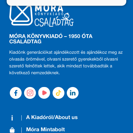
MÓRA KÖNYVKIADÓ – 1950 ÓTA
CSALÁDTAG
Kiadónk generációkat ajándékozott és ajándékoz meg az
olvasás örömével, olvasni szerető gyerekekből olvasni
szerető felnőttek lettek, akik mindezt továbbadták a
következő nemzedéknek.
A Kiadóról/About us
Móra Mintabolt