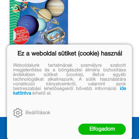
Ez a weboldal sütiket (cookie) használ
A világűr kis atlasza
Weboldalunk tartalmának személyre szabott
Alexandre Wajnberg
megjelenítése és a böngészési élmény biztosítása
érdekében sütiket (cookie), illetve egyéb
Eredeti ár:
technológiákat alkalmazunk. A sütik használatára
vonatkozó irányelveinkről, valamint azok
1 499 Ft
testreszabási lehetőségeiről bővebb információ
ide
kattintva
érhető el.
Online ár:
1 229 Ft
Beállítások
Elfogadom